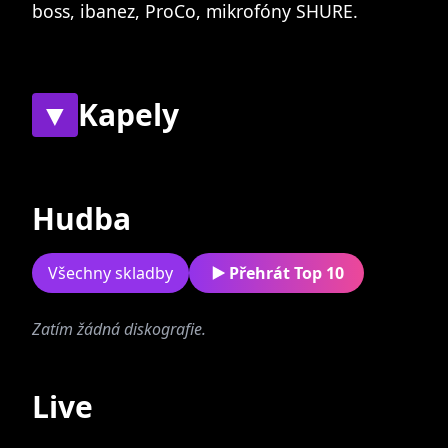
boss, ibanez, ProCo, mikrofóny SHURE.
▼
Kapely
Současné
Bývalé
Hudba
Všechny skladby
Přehrát Top 10
Zatím žádná diskografie.
Mukatado
Live