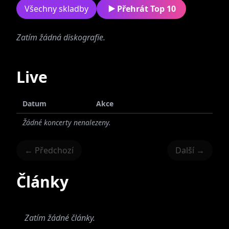
Všechny skladby
Přehrát Top 10
Zatím žádná diskografie.
Napořád
Live
Datum
Akce
Žádné koncerty nenalezeny.
← Předchozí
Další →
Články
Zatím žádné články.