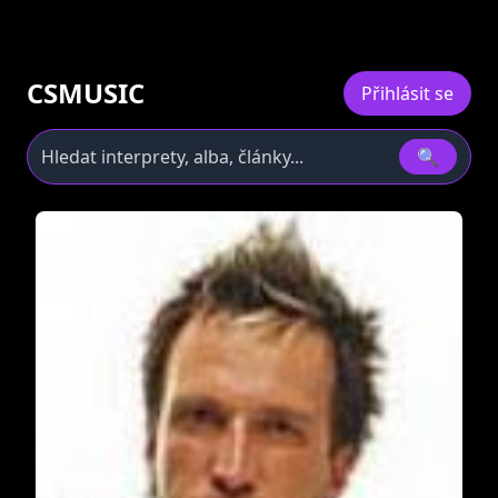
CSMUSIC
Přihlásit se
🔍