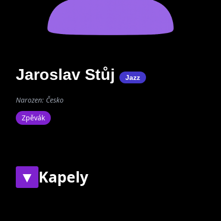
Jaroslav Stůj
Jazz
Narozen: Česko
Zpěvák
▼
Kapely
Současné
Bývalé