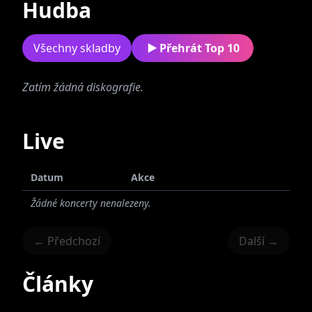
Hudba
Všechny skladby
Přehrát Top 10
Zatím žádná diskografie.
By-pass
Live
Datum
Akce
Žádné koncerty nenalezeny.
← Předchozí
Další →
Články