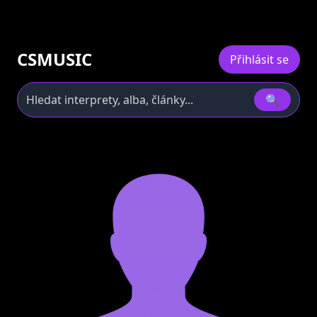
CSMUSIC
Přihlásit se
🔍