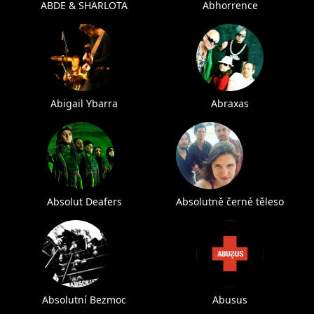
ABDE & SHARLOTA
Abhorrence
Abigail Ybarra
Abraxas
Absolut Deafers
Absolutně černé těleso
Absolutní Bezmoc
Abusus