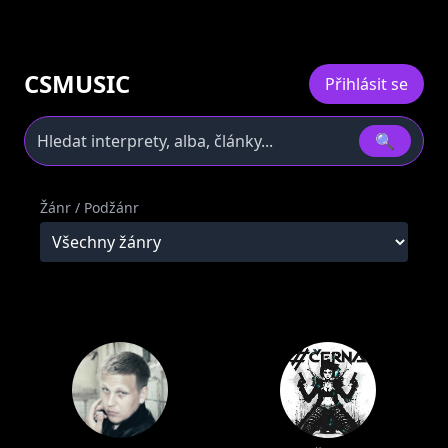
CSMUSIC
Přihlásit se
🔍
Žánr / Podžánr