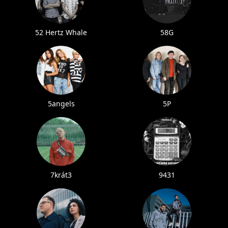
52 Hertz Whale
58G
5angels
5P
7krát3
9431