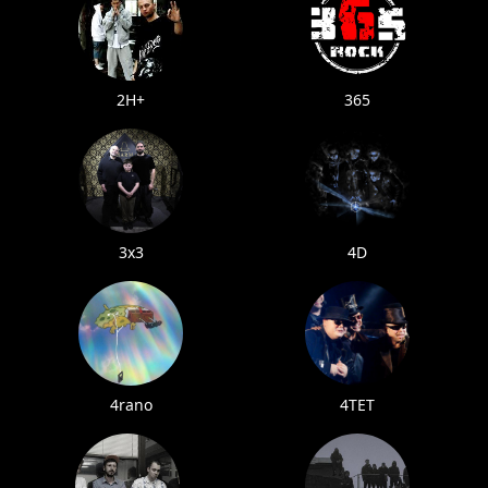
2H+
365
3x3
4D
4rano
4TET