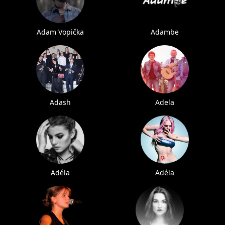
Adam Vopička
Adambe
Adash
Adela
Adéla
Adéla