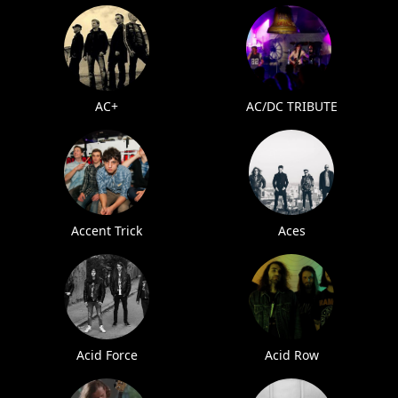
AC+
AC/DC TRIBUTE
Accent Trick
Aces
Acid Force
Acid Row