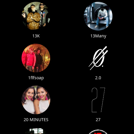
13K
13Many
1flfsoap
2.0
20 MINUTES
27