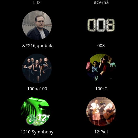
L.D.
#Černá
&#216;gonblik
008
100na100
100°C
1210 Symphony
12:Piet