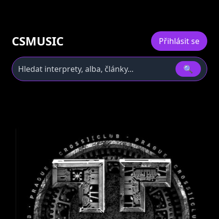
CSMUSIC
Přihlásit se
🔍