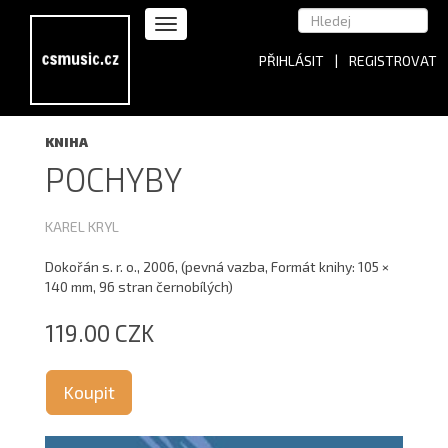
PŘIHLÁSIT
|
REGISTROVAT
KNIHA
POCHYBY
KAREL KRYL
Dokořán s. r. o., 2006, (pevná vazba, Formát knihy: 105 ×
140 mm, 96 stran černobílých)
119.00 CZK
Koupit