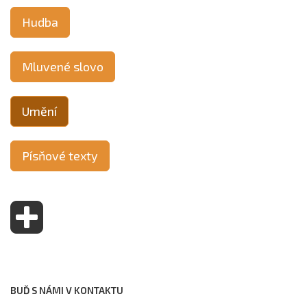
Hudba
Mluvené slovo
Umění
Písňové texty
BUĎ S NÁMI V KONTAKTU