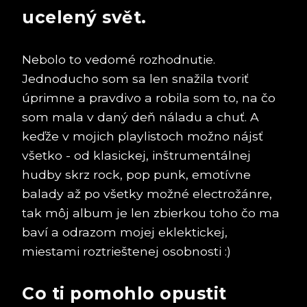
ucelený svět.
Nebolo to vedomé rozhodnutie.
Jednoducho som sa len snažila tvoriť
úprimne a pravdivo a robila som to, na čo
som mala v daný deň náladu a chuť. A
keďže v mojich playlistoch možno nájsť
všetko - od klasickej, inštrumentálnej
hudby skrz rock, pop punk, emotívne
balady až po všetky možné electrožánre,
tak môj album je len zbierkou toho čo ma
baví a odrazom mojej eklektickej,
miestami roztrieštenej osobnosti :)
Co ti pomohlo opustit