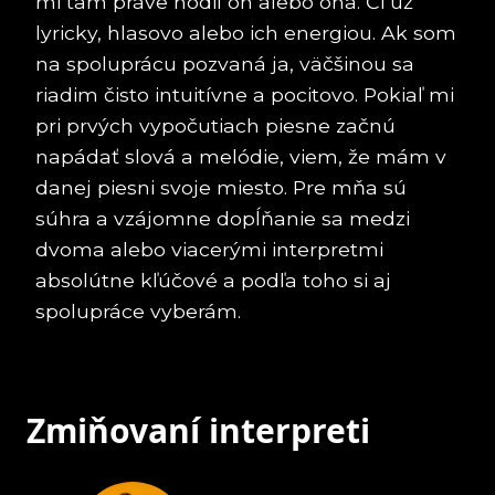
mi tam práve hodil on alebo ona. Či už
lyricky, hlasovo alebo ich energiou. Ak som
na spoluprácu pozvaná ja, väčšinou sa
riadim čisto intuitívne a pocitovo. Pokiaľ mi
pri prvých vypočutiach piesne začnú
napádať slová a melódie, viem, že mám v
danej piesni svoje miesto. Pre mňa sú
súhra a vzájomne dopĺňanie sa medzi
dvoma alebo viacerými interpretmi
absolútne kľúčové a podľa toho si aj
spolupráce vyberám.
Zmiňovaní interpreti