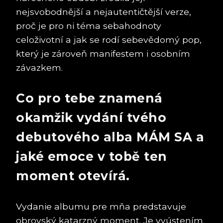
nejsvobodnější a nejautentičtější verze,
proč je pro ni téma sebahodnoty
celoživotní a jak se rodí sebevědomý pop,
který je zároveň manifestem i osobním
závazkem.
Co pro tebe znamená
okamžik vydání tvého
debutového alba MÁM SA a
jaké emoce v tobě ten
moment otevírá.
Vydanie albumu pre mňa predstavuje
obrovský katarzný moment. Je vyústením