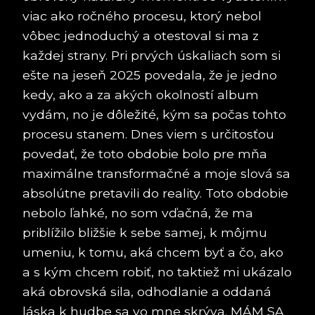
viac ako ročného procesu, ktorý nebol
vôbec jednoduchý a otestoval si ma z
každej strany. Pri prvých úskaliach som si
ešte na jeseň 2025 povedala, že je jedno
kedy, ako a za akých okolností album
vydám, no je dôležité, kým sa počas tohto
procesu stanem. Dnes viem s určitosťou
povedať, že toto obdobie bolo pre mňa
maximálne transformačné a moje slová sa
absolútne pretavili do reality. Toto obdobie
nebolo ľahké, no som vďačná, že ma
priblížilo bližšie k sebe samej, k môjmu
umeniu, k tomu, aká chcem byť a čo, ako
a s kým chcem robiť, no taktiež mi ukázalo
aká obrovská sila, odhodlanie a oddaná
láska k hudbe sa vo mne skrýva. MÁM SA