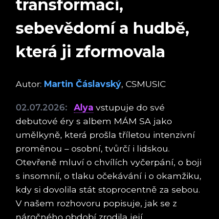
transformaci,
sebevědomí a hudbě,
která ji zformovala
Autor:
Martin Čáslavský
, CSMUSIC
02.07.2026:
Alya
vstupuje do své
debutové éry s albem MÁM SA jako
umělkyně, která prošla tříletou intenzivní
proměnou – osobní, tvůrčí i lidskou.
Otevřeně mluví o chvílích vyčerpání, o boji
s insomnií, o tlaku očekávání i o okamžiku,
kdy si dovolila stát stoprocentně za sebou.
V našem rozhovoru popisuje, jak se z
náročného období zrodila její