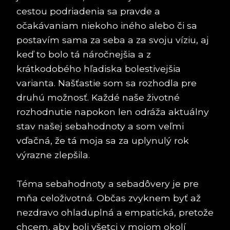
cestou podriadenia sa pravde a
očakávaniam niekoho iného alebo či sa
postavím sama za seba a za svoju víziu, aj
keď to bolo tá náročnejšia a z
krátkodobého hľadiska bolestivejšia
varianta. Našťastie som sa rozhodla pre
druhú možnosť. Každé naše životné
rozhodnutie napokon len odráža aktuálny
stav našej sebahodnoty a som veľmi
vďačná, že tá moja sa za uplynulý rok
výrazne zlepšila.
Téma sebahodnoty a sebadôvery je pre
mňa celoživotná. Občas zvyknem byť až
nezdravo ohladuplná a empatická, pretože
chcem, aby boli všetci v mojom okolí