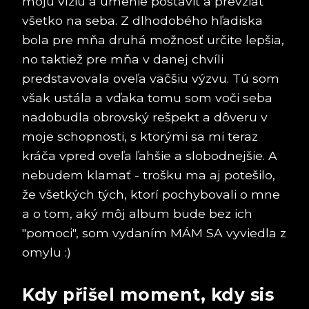
moju víziu a umenie postaviť a prevziať
všetko na seba. Z dlhodobého hľadiska
bola pre mňa druhá možnosť určite lepšia,
no taktiež pre mňa v danej chvíli
predstavovala oveľa väčšiu výzvu. Tú som
však ustála a vďaka tomu som voči seba
nadobudla obrovský rešpekt a dôveru v
moje schopnosti, s ktorými sa mi teraz
kráča vpred oveľa ľahšie a slobodnejšie. A
nebudem klamať - trošku ma aj potešilo,
že všetkých tých, ktorí pochybovali o mne
a o tom, aký môj album bude bez ich
"pomoci", som vydaním MÁM SA vyviedla z
omylu :)
Kdy přišel moment, kdy sis