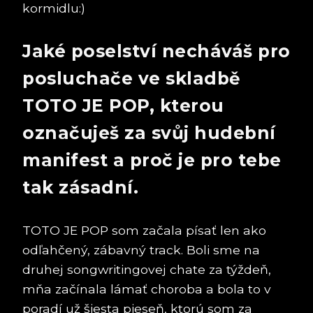
kormidlu:)
Jaké poselství necháváš pro
posluchače ve skladbě
TOTO JE POP, kterou
označuješ za svůj hudební
manifest a proč je pro tebe
tak zásadní.
TOTO JE POP som začala písať len ako
odľahčený, zábavný track. Boli sme na
druhej songwritingovej chate za týždeň,
mňa začínala lámať choroba a bola to v
poradí už šiesta pieseň, ktorú som za