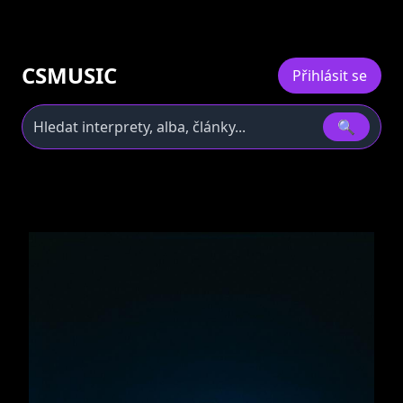
CSMUSIC
Přihlásit se
🔍