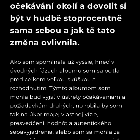
očekávání okolí a dovolit si
být v hudbě stoprocentně
sama sebou a jak tě tato
změna ovlivnila.
Ako som spomínala už vyššie, hneď v
úvodných fázach albumu som sa ocitla
pred celkom veľkou skúškou a
rozhodnutím. Týmto albumom som
mohla buď vyjsť v ústrety očakávaniam a
požiadavkám druhých, no robila by som
tak na úkor mojej vlastnej vízie,
presvedčení, hodnôt a autentického
sebavyjadrenia, alebo som sa mohla za