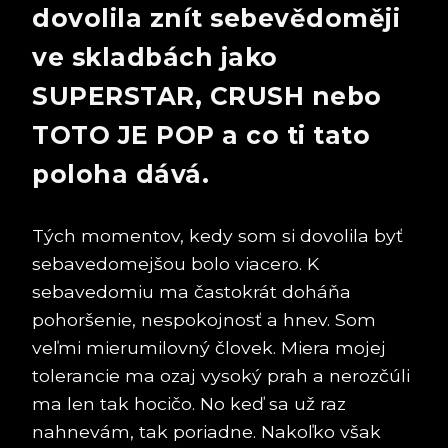
dovolila znít sebevědoměji
ve skladbách jako
SUPERSTAR, CRUSH nebo
TOTO JE POP a co ti tato
poloha dává.
Tých momentov, kedy som si dovolila byť
sebavedomejšou bolo viacero. K
sebavedomiu ma častokrát doháňa
pohoršenie, nespokojnosť a hnev. Som
veľmi mierumilovný človek. Miera mojej
tolerancie ma ozaj vysoký prah a nerozčúli
ma len tak hocičo. No keď sa už raz
nahnevám, tak poriadne. Nakoľko však