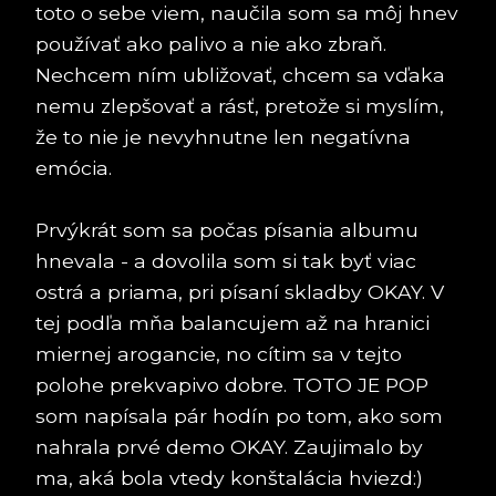
toto o sebe viem, naučila som sa môj hnev
používať ako palivo a nie ako zbraň.
Nechcem ním ubližovať, chcem sa vďaka
nemu zlepšovať a rásť, pretože si myslím,
že to nie je nevyhnutne len negatívna
emócia.
Prvýkrát som sa počas písania albumu
hnevala - a dovolila som si tak byť viac
ostrá a priama, pri písaní skladby OKAY. V
tej podľa mňa balancujem až na hranici
miernej arogancie, no cítim sa v tejto
polohe prekvapivo dobre. TOTO JE POP
som napísala pár hodín po tom, ako som
nahrala prvé demo OKAY. Zaujimalo by
ma, aká bola vtedy konštalácia hviezd:)