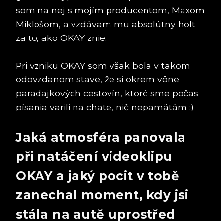
som na nej s mojím producentom, Maxom
Miklošom, a vzdávam mu absolútny holt
za to, ako OKAY znie.
Pri vzniku OKAY som však bola v takom
odovzdanom stave, že si okrem vône
paradajkových cestovín, ktoré sme počas
písania varili na chate, nič nepamätám :)
Jaká atmosféra panovala
při natáčení videoklipu
OKAY a jaký pocit v tobě
zanechal moment, kdy jsi
stála na autě uprostřed