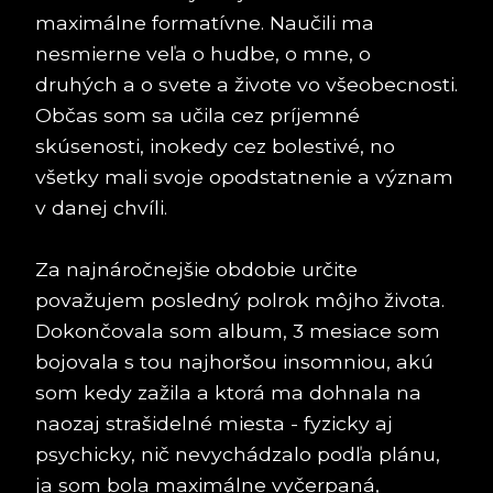
maximálne formatívne. Naučili ma
nesmierne veľa o hudbe, o mne, o
druhých a o svete a živote vo všeobecnosti.
Občas som sa učila cez príjemné
skúsenosti, inokedy cez bolestivé, no
všetky mali svoje opodstatnenie a význam
v danej chvíli.
Za najnáročnejšie obdobie určite
považujem posledný polrok môjho života.
Dokončovala som album, 3 mesiace som
bojovala s tou najhoršou insomniou, akú
som kedy zažila a ktorá ma dohnala na
naozaj strašidelné miesta - fyzicky aj
psychicky, nič nevychádzalo podľa plánu,
ja som bola maximálne vyčerpaná,