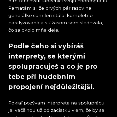
ním tancovali tanečnici svoju choreografiu.
Pamätám si, že prvých pár razov na
generálke som len stála, kompletne
paralyzovaná a s úžasom som sledovala,
čo sa okolo mňa deje.
Podle čeho si vybíráš
interprety, se kterými
spolupracuješ a co je pro
tebe při hudebním
propojení nejdůležitější.
Pokiaľ pozývam interpreta na spoluprácu
ja, väčšinou už od začiatku viem, že by sa