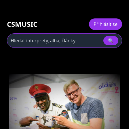
CSMUSIC
Přihlásit se
🔍