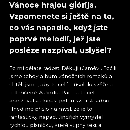
Vánoce hrajou gĺórija.
Vzpomenete si ještě na to,
co vás napadlo, když jste
poprvé melodii, jež jste
posléze nazpíval, uslyšel?
To mi děláte radost. Děkuji (úsměv). Točili
jsme tehdy album vánočních remaků a
chtěli jsme, aby to celé působilo svěže a
odlehčeně. A Jindra Parma to celé
aranžoval a donesl jednu svoji skladbu.
Hned mě přišlo na mysl, že je to
fantastický nápad. Jindřich vymyslel
rychlou písničku, které vtipný text a