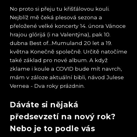
No proto si přeju tu křišťálovou kouli.
Nejblíž mě čeká plesová sezona a
přeložené velké koncerty 14. února Vánoce
hrajou glórijá (i na Valentýna), pak 10.
dubna Best of…Mumuland 20 let a 19.
května Konečně společně. Určitě natočíme
také základ pro nové album. A když
zklame i koule a COVID bude mít navrch,
mám v záloze aktuální bibli, návod Julese
Vernea - Dva roky prázdnin.
Dáváte si nějaká
předsevzetí na nový rok?
Nebo je to podle vás