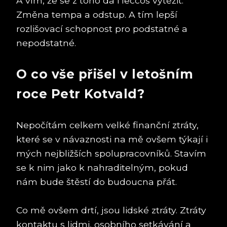
A vím, že se z toho dá i leccos vytěžit.
Změna tempa a odstup. A tím lepší
rozlišovací schopnost pro podstatné a
nepodstatné.
O co vše přišel v letošním
roce Petr Kotvald?
Nepočítám celkem velké finanční ztráty,
které se v návaznosti na mě ovšem týkají i
mých nejbližších spolupracovníků. Stavím
se k nim jako k nahraditelným, pokud
nám bude štěstí do budoucna přát.
Co mě ovšem drtí, jsou lidské ztráty. Ztráty
kontaktu s lidmi, osobního setkávání a