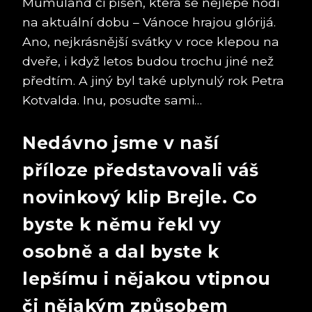
Mumuland či píseň, která se nejlépe hodí
na aktuální dobu – Vánoce hrajou glórijá.
Ano, nejkrásnější svátky v roce klepou na
dveře, i když letos budou trochu jiné než
předtím. A jiný byl také uplynulý rok Petra
Kotvalda. Inu, posuďte sami…
Nedávno jsme v naší
příloze představovali váš
novinkový klip Brejle. Co
byste k němu řekl vy
osobně a dal byste k
lepšímu i nějakou vtipnou
či nějakým způsobem