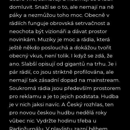
domluvit. Snaží se o to, ale nemají na ně
páky a nezmůžou toho moc. Obecně v
rádiích funguje obrovská setrvačnost a
neochota být vizionáři a dávat prostor
novinkám. Muziky je moc a rádia, která
ještě někdo poslouchá a dokážou tvořit
obecný vkus, není tolik. I když se zdá, že
ano. Slabší opisují od gigantů na trhu. Je i
pár rádií, co jsou striktně profilována, ale
nemají tak zásadní dopad na mainstream.
Soukromá rádia jsou především prostorem
pro reklamu a je to jejich podstata. Hudba
je v nich jaksi navíc. A Český rozhlas, ten
pro novou českou hudbu nedělá roky
vůbec nic. Vydržte hodinu třeba u
Radiožurnálu. V playlistu zazní během