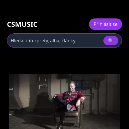
CSMUSIC
Přihlásit se
🔍