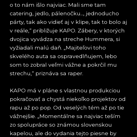
o to nám išlo najviac. Mali sme tam
catering, jedlo, pálenočku..., jednoducho
párty, tak ako vidieť aj v klipe, tak to bolo aj
v reále,“ približuje KAPO. Zábery, v ktorých
dvojica vyvádza na streche Hummera, si
vyžiadali malú daň. „Majiteľovi toho
skvelého auta sa ospravedlňujem, lebo
som to zobral veľmi vážne a pokrčil mu
strechu,“ priznáva sa raper.
KAPO má v pláne s vlastnou produkciou
pokračovať a chystá niekoľko projektov od
rapu až po pop. Od veselých tém až po tie
vážnejšie. „Momentálne sa najviac teším
zo spolupráce so známou slovenskou
kapelou, ale do vydania tejto piesne by