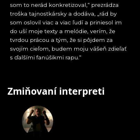
som to nerád konkretizoval,“ prezrádza
troška tajnostkársky a dodáva, „rád by
som oslovil viac a viac ľudí a priniesol im
do uší moje texty a melódie, verím, že
tvrdou prácou a tým, že si pôjdem za
svojím cieľom, budem moju vášeň zdieľať
s ďalšími fanúšikmi rapu.“
Zmiňovaní interpreti