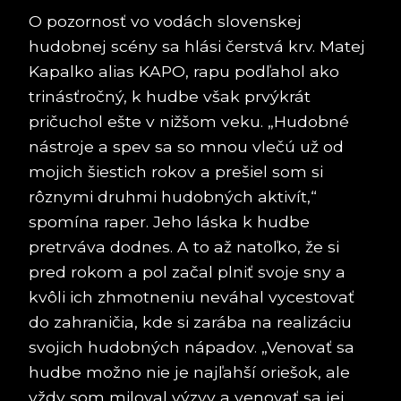
O pozornosť vo vodách slovenskej
hudobnej scény sa hlási čerstvá krv. Matej
Kapalko alias KAPO, rapu podľahol ako
trinásťročný, k hudbe však prvýkrát
pričuchol ešte v nižšom veku. „Hudobné
nástroje a spev sa so mnou vlečú už od
mojich šiestich rokov a prešiel som si
rôznymi druhmi hudobných aktivít,“
spomína raper. Jeho láska k hudbe
pretrváva dodnes. A to až natoľko, že si
pred rokom a pol začal plniť svoje sny a
kvôli ich zhmotneniu neváhal vycestovať
do zahraničia, kde si zarába na realizáciu
svojich hudobných nápadov. „Venovať sa
hudbe možno nie je najľahší oriešok, ale
vždy som miloval výzvy a venovať sa jej,