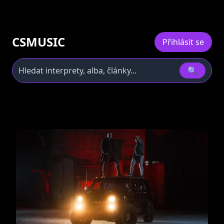
CSMUSIC
Přihlásit se
🔍