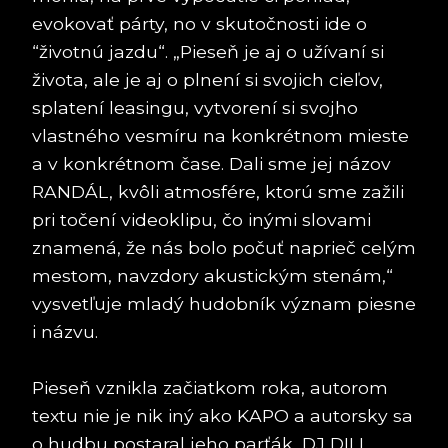
evokovať párty, no v skutočnosti ide o
“životnú jazdu“. „Pieseň je aj o užívaní si
života, ale je aj o plnení si svojich cieľov,
splatení leasingu, vytvorení si svojho
vlastného vesmíru na konkrétnom mieste
a v konkrétnom čase. Dali sme jej názov
RANDÁL, kvôli atmosfére, ktorú sme zažili
pri točení videoklipu, čo inými slovami
znamená, že nás bolo počuť naprieč celým
mestom, navzdory akustickým stenám,“
vysvetľuje mladý hudobník význam piesne
i názvu.
Pieseň vznikla začiatkom roka, autorom
textu nie je nik iný ako KAPO a autorsky sa
o hudbu postaral jeho parťák, DJ DILL,