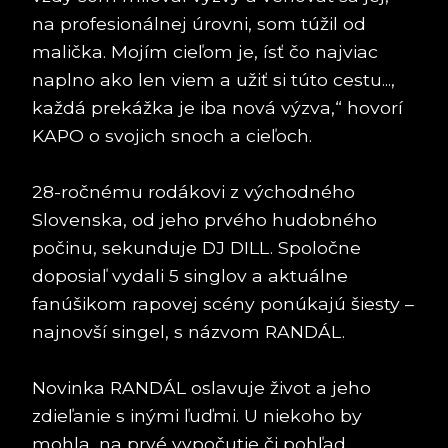
na profesionálnej úrovni, som túžil od
malička. Mojím cieľom je, ísť čo najviac
naplno ako len viem a užiť si túto cestu...,
každá prekážka je iba nová výzva,“ hovorí
KAPO o svojich snoch a cieľoch.
28-ročnému rodákovi z východného
Slovenska, od jeho prvého hudobného
počinu, sekunduje DJ DILL. Spoločne
doposiaľ vydali 5 singlov a aktuálne
fanúšikom rapovej scény ponúkajú šiesty –
najnovší singel, s názvom RANDÁL.
Novinka RANDÁL oslavuje život a jeho
zdieľanie s inými ľuďmi. U niekoho by
mohla, na prvé vypočutie či pohľad,