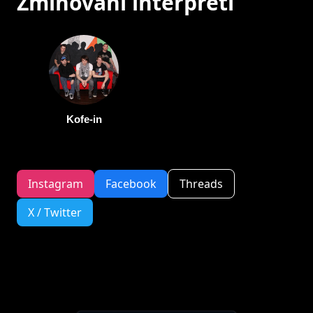
Zmiňovaní interpreti
Kofe-in
Instagram
Facebook
Threads
X / Twitter