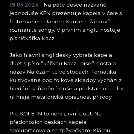
19.05.2023:
Na páté desce nazvané
jednoduše KFN prezentuje kapela v čele s
frotnmanem Janem Kunzem žánrově
rozmanité songy. V prvním singlu hostuje
písničkářka Kaczi.
Jako hlavní singl desky vybrala kapela
duet s písničkářkou Kaczi, píseň dostala
název Nalézám tě ve stopách. Tématika
kultivované pop folkové skladby vychází z
hledání spřízněné duše a podstatnou roli v
ní hraje metaforická obraznost přírody.
Pro KOFE-IN to není první duet. Na
předchozích deskách kapela
spolupracovala se zpěvačkami Klárou