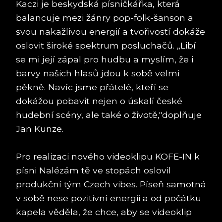
Kaczi je beskydská písničkářka, která
balancuje mezi žánry pop-folk-šanson a
svou nakažlivou energií a tvořivostí dokáže
oslovit široké spektrum posluchačů. „Libí
se mi její zápal pro hudbu a myslím, že i
barvy našich hlasů jdou k sobě velmi
pěkně. Navíc jsme přátelé, kteří se
dokážou pobavit nejen o úskalí české
hudební scény, ale také o životě,"doplňuje
Jan Kunze.
Pro realizaci nového videoklipu KOFE-IN k
písni Nalézám tě ve stopách oslovil
produkční tým Czech vibes. Píseň samotná
v sobě nese pozitivní energii a od počátku
kapela věděla, že chce, aby se videoklip