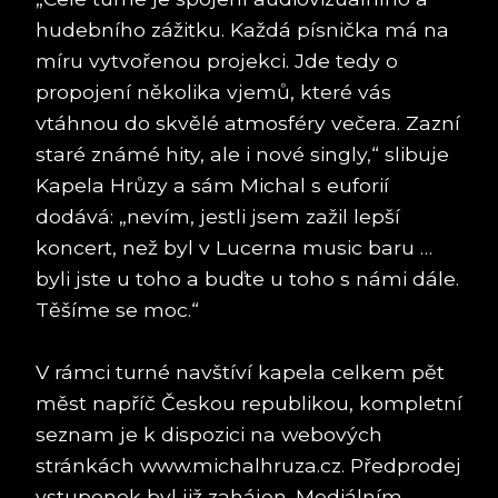
hudebního zážitku. Každá písnička má na
míru vytvořenou projekci. Jde tedy o
propojení několika vjemů, které vás
vtáhnou do skvělé atmosféry večera. Zazní
staré známé hity, ale i nové singly,“ slibuje
Kapela Hrůzy a sám Michal s euforií
dodává: „nevím, jestli jsem zažil lepší
koncert, než byl v Lucerna music baru …
byli jste u toho a buďte u toho s námi dále.
Těšíme se moc.“
V rámci turné navštíví kapela celkem pět
měst napříč Českou republikou, kompletní
seznam je k dispozici na webových
stránkách www.michalhruza.cz. Předprodej
vstupenek byl již zahájen. Mediálním