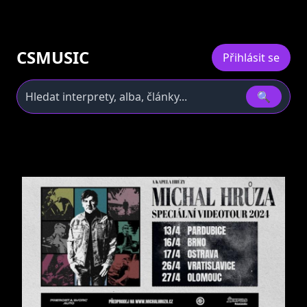
CSMUSIC
Přihlásit se
🔍