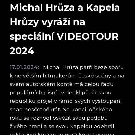
Michal Hrůza a Kapela
Hrůzy vyráží na
speciální VIDEOTOUR
2024
17.01.2024:
Michal Hrůza patří beze sporu
k největším hitmakerům české scény a na
svém autorském kontě má celou řadu
populárních písní i videoklipů. Českou
republiku projel v rámci svých vystoupení
snad nesčetněkrát. Na konci loňského
roku se rozhodl osvěžit svou podobu
živého hraní a se svou kapelou odehrál
exkluzivní koncert v pražském Lucerna