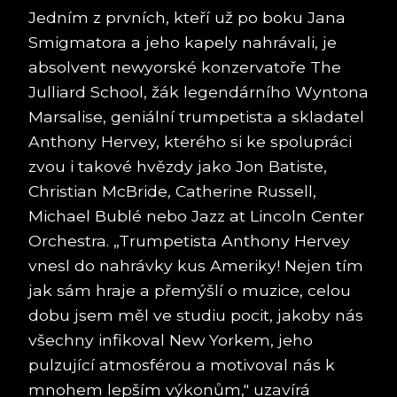
Jedním z prvních, kteří už po boku Jana
Smigmatora a jeho kapely nahrávali, je
absolvent newyorské konzervatoře The
Julliard School, žák legendárního Wyntona
Marsalise, geniální trumpetista a skladatel
Anthony Hervey, kterého si ke spolupráci
zvou i takové hvězdy jako Jon Batiste,
Christian McBride, Catherine Russell,
Michael Bublé nebo Jazz at Lincoln Center
Orchestra. „Trumpetista Anthony Hervey
vnesl do nahrávky kus Ameriky! Nejen tím
jak sám hraje a přemýšlí o muzice, celou
dobu jsem měl ve studiu pocit, jakoby nás
všechny infikoval New Yorkem, jeho
pulzující atmosférou a motivoval nás k
mnohem lepším výkonům," uzavírá