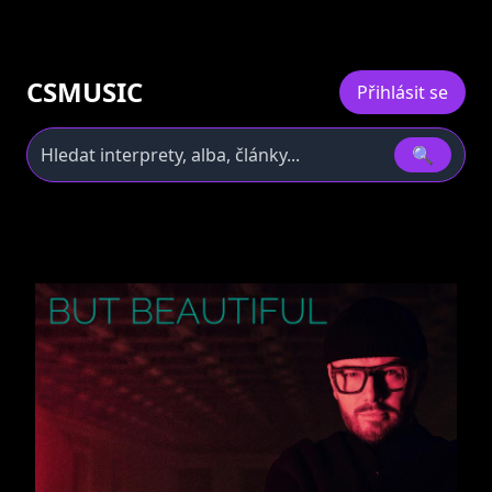
CSMUSIC
Přihlásit se
🔍