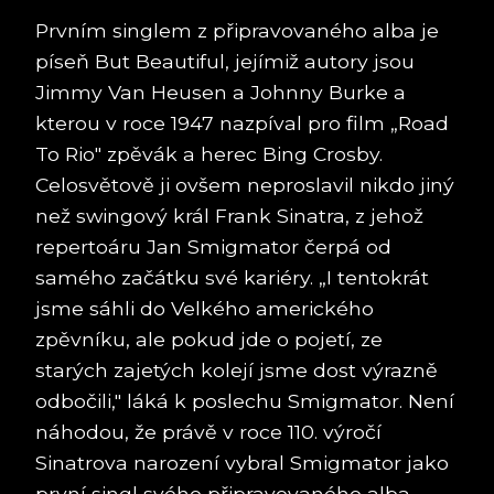
Prvním singlem z připravovaného alba je
píseň But Beautiful, jejímiž autory jsou
Jimmy Van Heusen a Johnny Burke a
kterou v roce 1947 nazpíval pro film „Road
To Rio" zpěvák a herec Bing Crosby.
Celosvětově ji ovšem neproslavil nikdo jiný
než swingový král Frank Sinatra, z jehož
repertoáru Jan Smigmator čerpá od
samého začátku své kariéry. „I tentokrát
jsme sáhli do Velkého amerického
zpěvníku, ale pokud jde o pojetí, ze
starých zajetých kolejí jsme dost výrazně
odbočili," láká k poslechu Smigmator. Není
náhodou, že právě v roce 110. výročí
Sinatrova narození vybral Smigmator jako
první singl svého připravovaného alba