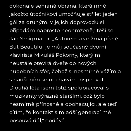
dokonale sehraná obrana, která mně
jakožto útočníkovi umožňuje střílet jeden
gól za druhým. V jejich doprovodu si
připadám naprosto neohroženě," těší se
Jan Smigmator. „Autorem aranžmá písně
But Beautiful je můj současný dvorní
klavírista Mikuláš Pokorný, který mi
neustále otevírá dveře do nových
hudebních sfér, čehož si nesmírně vážím a
s nadšením se nechávám inspirovat.
Dlouhá léta jsem totiž spolupracoval s
muzikanty výrazně staršími, což bylo
nesmírně přínosné a obohacující, ale teď
cítím, že kontakt s mladší generací mě
posouvá dál," dodává.