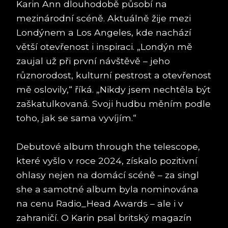
Karin Ann dlouhodobě působí na
mezinárodní scéně. Aktuálně žije mezi
Londýnem a Los Angeles, kde nachází
větší otevřenost i inspiraci. „Londýn mě
zaujal už při první návštěvě – jeho
různorodost, kulturní pestrost a otevřenost
mě oslovily,“ říká. „Nikdy jsem nechtěla být
zaškatulkovaná. Svoji hudbu měním podle
toho, jak se sama vyvíjím.“
Debutové album through the telescope,
které vyšlo v roce 2024, získalo pozitivní
ohlasy nejen na domácí scéně – za singl
she a samotné album byla nominována
na cenu Radio_Head Awards – ale i v
zahraničí. O Karin psal britský magazín