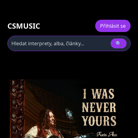
CSMUSIC
Přihlásit se
🔍