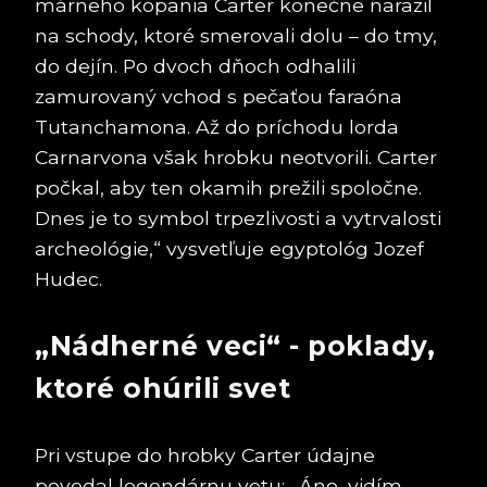
márneho kopania Carter konečne narazil
na schody, ktoré smerovali dolu – do tmy,
do dejín. Po dvoch dňoch odhalili
zamurovaný vchod s pečaťou faraóna
Tutanchamona. Až do príchodu lorda
Carnarvona však hrobku neotvorili. Carter
počkal, aby ten okamih prežili spoločne.
Dnes je to symbol trpezlivosti a vytrvalosti
archeológie,“ vysvetľuje egyptológ Jozef
Hudec.
„Nádherné veci“ - poklady,
ktoré ohúrili svet
Pri vstupe do hrobky Carter údajne
povedal legendárnu vetu: „Áno, vidím