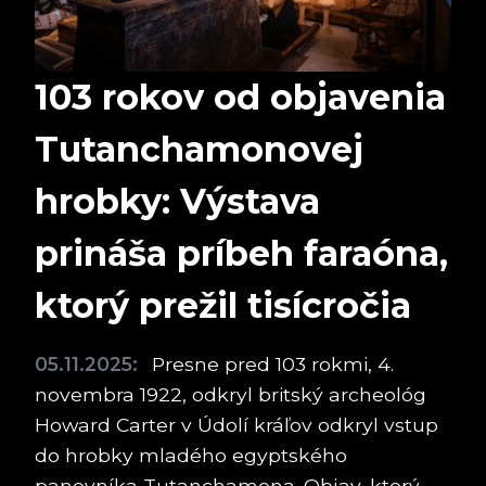
103 rokov od objavenia
Tutanchamonovej
hrobky: Výstava
prináša príbeh faraóna,
ktorý prežil tisícročia
05.11.2025:
Presne pred 103 rokmi, 4.
novembra 1922, odkryl britský archeológ
Howard Carter v Údolí kráľov odkryl vstup
do hrobky mladého egyptského
panovníka Tutanchamona. Objav, ktorý