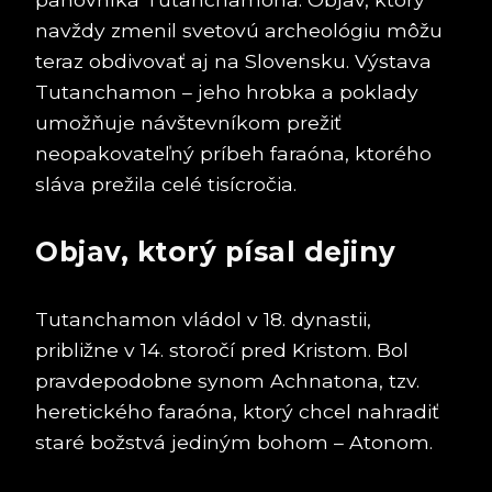
navždy zmenil svetovú archeológiu môžu
teraz obdivovať aj na Slovensku. Výstava
Tutanchamon – jeho hrobka a poklady
umožňuje návštevníkom prežiť
neopakovateľný príbeh faraóna, ktorého
sláva prežila celé tisícročia.
Objav, ktorý písal dejiny
Tutanchamon vládol v 18. dynastii,
približne v 14. storočí pred Kristom. Bol
pravdepodobne synom Achnatona, tzv.
heretického faraóna, ktorý chcel nahradiť
staré božstvá jediným bohom – Atonom.