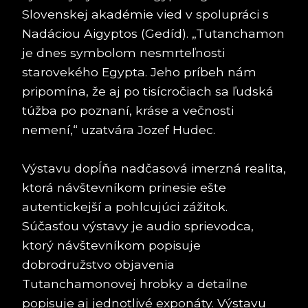
Slovenskej akadémie vied v spolupráci s
Nadáciou Aigyptos (Gedíd). „Tutanchamon
je dnes symbolom nesmrteľnosti
starovekého Egypta. Jeho príbeh nám
pripomína, že aj po tisícročiach sa ľudská
túžba po poznaní, kráse a večnosti
nemení,“ uzatvára Jozef Hudec.
Výstavu dopĺňa nadčasová imerzná realita,
ktorá návštevníkom prinesie ešte
autentickejší a pohlcujúci zážitok.
Súčasťou výstavy je audio sprievodca,
ktorý návštevníkom popisuje
dobrodružstvo objavenia
Tutanchamonovej hrobky a detailne
popisuje aj jednotlivé exponáty. Výstavu