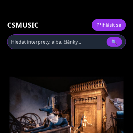
CSMUSIC
Přihlásit se
🔍