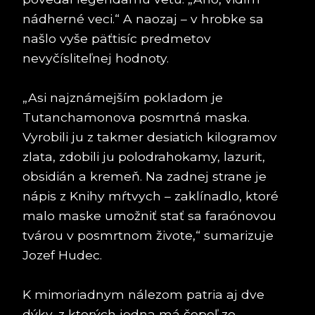
nádherné veci.“ A naozaj – v hrobke sa
našlo vyše päťtisíc predmetov
nevyčísliteľnej hodnoty.
„Asi najznámejším pokladom je
Tutanchamonova posmrtná maska.
Vyrobili ju z takmer desiatich kilogramov
zlata, zdobili ju polodrahokamy, lazurit,
obsidián a kremeň. Na zadnej strane je
nápis z Knihy mŕtvych – zaklínadlo, ktoré
malo maske umožniť stať sa faraónovou
tvárou v posmrtnom živote,“ sumarizuje
Jozef Hudec.
K mimoriadnym nálezom patria aj dve
dýky, z ktorých jedna má čepeľ zo