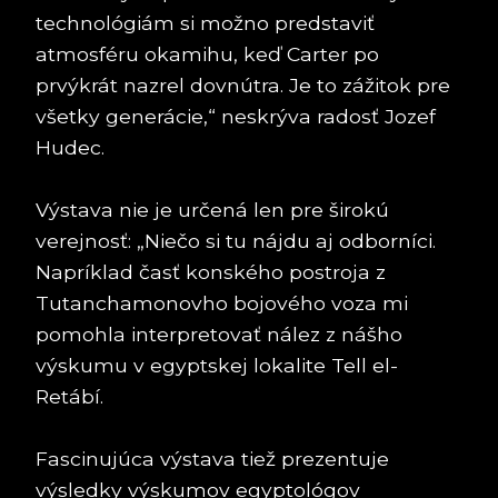
technológiám si možno predstaviť
atmosféru okamihu, keď Carter po
prvýkrát nazrel dovnútra. Je to zážitok pre
všetky generácie,“ neskrýva radosť Jozef
Hudec.
Výstava nie je určená len pre širokú
verejnosť: „Niečo si tu nájdu aj odborníci.
Napríklad časť konského postroja z
Tutanchamonovho bojového voza mi
pomohla interpretovať nález z nášho
výskumu v egyptskej lokalite Tell el-
Retábí.
Fascinujúca výstava tiež prezentuje
výsledky výskumov egyptológov