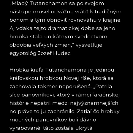
„Mladý Tutanchamon sa po svojom
nástupe musel odvážne vrátiť k tradičným
bohom a tým obnoviť rovnováhu v krajine.
Aj vďaka tejto dramatickej dobe sa jeho
hrobka stala unikátnym svedectvom
obdobia veľkých zmien,“ vysvetľuje
egyptológ Jozef Hudec.
Hrobka kráľa Tutanchamona je jedinou
kráľovskou hrobkou Novej ríše, ktorá sa
zachovala takmer neporušená. „Patrila
síce panovníkovi, ktorý v rámci faraónskej
histórie nepatril medzi najvýznamnejších,
no práve to ju zachránilo. Zatiaľ čo hrobky
mocných panovníkov boli dávno
vyrabované, táto zostala ukrytá