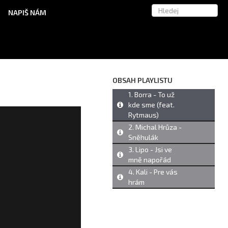
NAPIŠ NÁM
OBSAH PLAYLISTU
1. Borra - To už
kde sme (feat.
Rytmaus)
2. Michal Hrůza -
Sněhulák
3. Lipo - Jsi ve
mně napořád
4. Kali - Pre vás
hrám