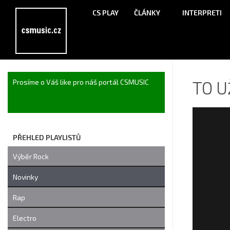
CS PLAY
ČLÁNKY
INTERPRETI
TO U
Prosíme o Váš like pro náš portál CSMUSIC
PŘEHLED PLAYLISTŮ
Výběr Rock
Novinky
Rap
Electro