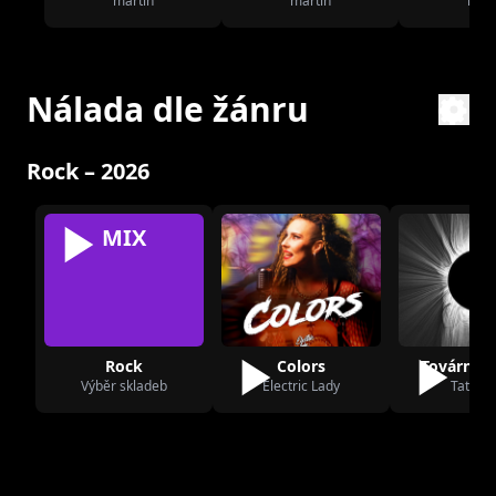
martin
martin
mart
Nálada dle žánru
Rock – 2026
MIX
Rock
Colors
Továrna n
Výběr skladeb
Electric Lady
Tata Bo