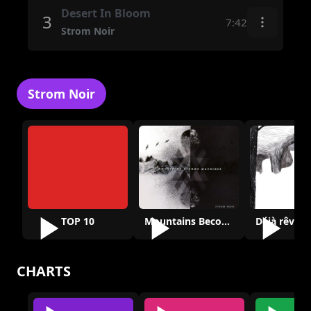
Desert In Bloom
3
7:42
Strom Noir
Strom Noir
TOP 10
Mountains Become Machines
CHARTS