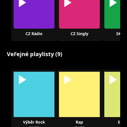
CZ Rádio
CZ Singly
SK Rá
Veřejné playlisty (9)
Výběr Rock
Rap
Elec