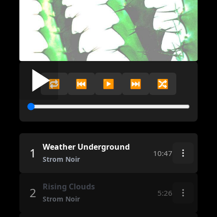
🔁
⏮️
▶️
⏭️
🔀
Weather Underground
1
10:47
Strom Noir
Rising Clouds
2
5:26
Strom Noir