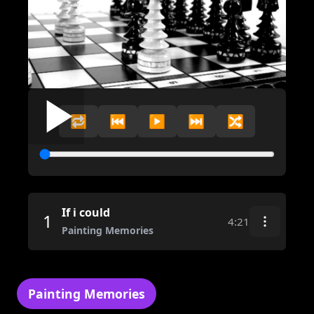
🔁
⏮️
▶️
⏭️
🔀
If i could
1
4:21
Painting Memories
Painting Memories