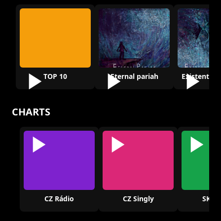
TOP 10
Eternal pariah
CHARTS
CZ Rádio
CZ Singly
SK Rá