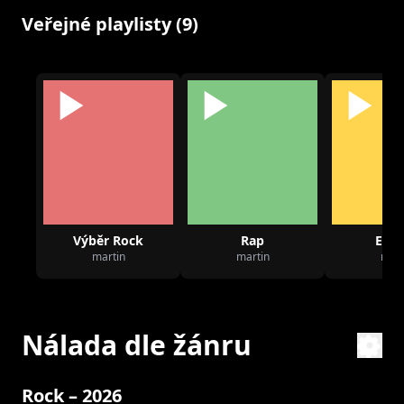
Veřejné playlisty (9)
Výběr Rock
Rap
Elec
martin
martin
mart
Nálada dle žánru
Rock – 2026