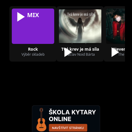
MIX
Rock
Tvá krev je má síla
Never la
Výběr skladeb
Václav Noid Bárta
The Cre