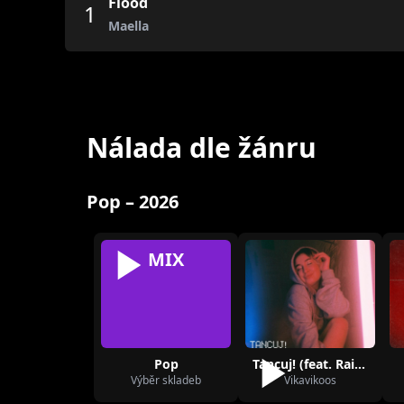
Flood
1
Maella
Nálada dle žánru
Pop – 2026
MIX
Pop
Tancuj! (feat. Rainer)
Výběr skladeb
Vikavikoos