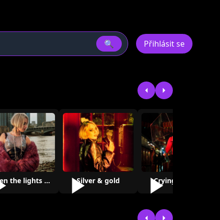
🔍
Přihlásit se
When the lights go out
Silver & gold
Crying to god