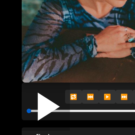
🔁
⏮️
▶️
⏭️