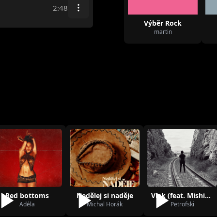
2:48
Výběr Rock
martin
Red bottoms
Nedělej si naděje
Vlak (feat. Mishino)
Adéla
Michal Horák
Petrofski