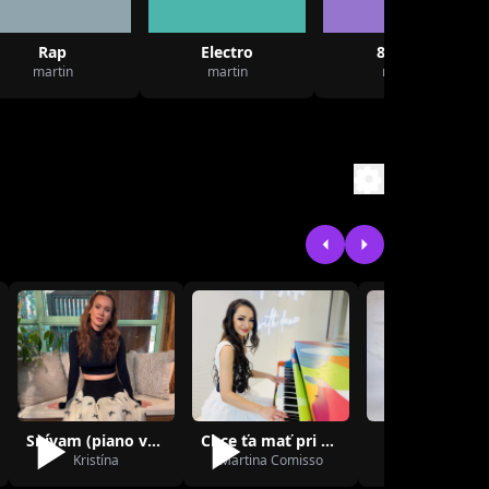
Rap
Electro
80 léta
martin
martin
martin
Snívam (piano verzia)
Chce ťa mať pri sebe
Je to rande
Kristína
Martina Comisso
beira