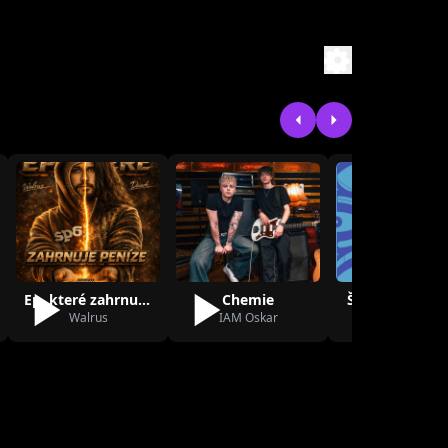
Ep, které zahrnuje peníze (feat. Pawlie …
Chemie
Šoulet (feat. S
Walrus
IAM Oskar
Idea