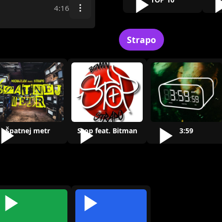
4:16
Strapo
Špatnej metr
Stop feat. Bitman
3:59