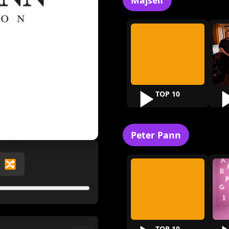
Majself
TOP 10
Peter Pann
🔀
TOP 10