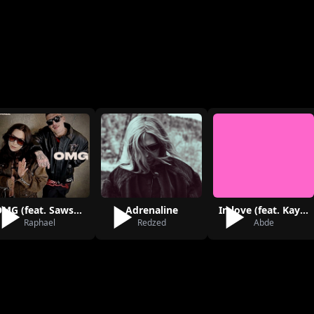
OMG (feat. Sawsane)
Adrenaline
In love (feat. Kayo)
Raphael
Redzed
Abde