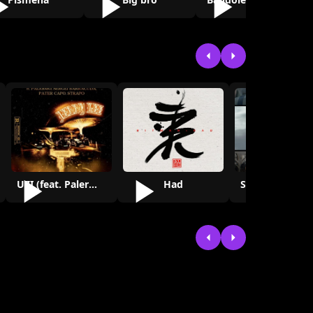
UZI (feat. Palermo, Pater Capo, Jerry Le…
Had