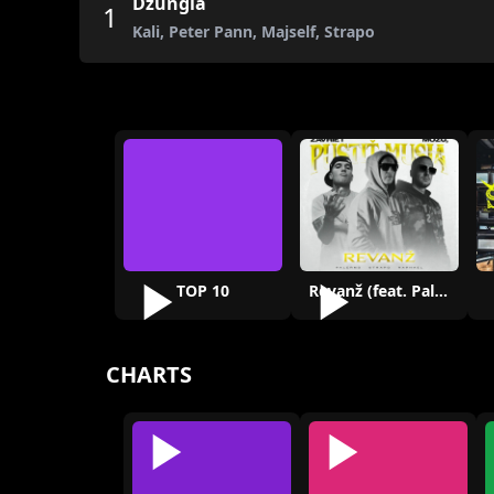
Džungla
1
Kali, Peter Pann, Majself, Strapo
TOP 10
Revanž (feat. Palermo)
CHARTS