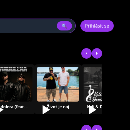
🔍
Přihlásit se
Bandolera (feat. ILYAH)
Život je naj
Kali & Dávid Bílek