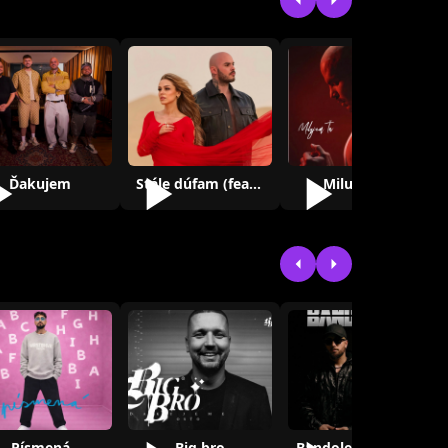
Ďakujem
Stále dúfam (feat. Filipian)
Milujem ťa
Písmená
Big bro
Bandolera (feat. ILYAH)