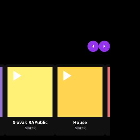
Slovak RAPublic
House
HC Slova
Marek
Marek
Marek