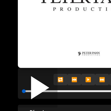
🔁
⏮️
▶️
⏭️