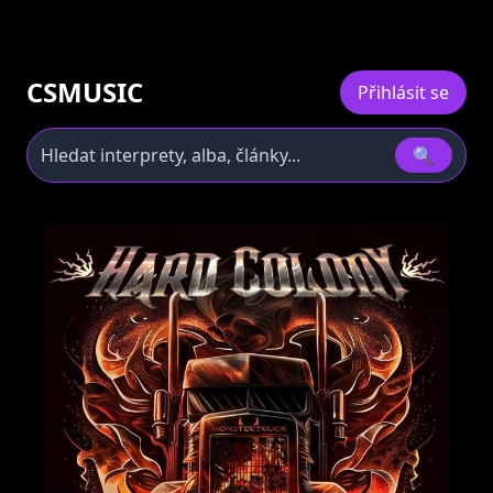
CSMUSIC
Přihlásit se
🔍