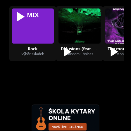
MIX
Rock
Delusions (feat. Wilted Tonearm)
Výběr skladeb
Random Choices
Monodr