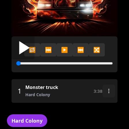
🔁
⏮️
▶️
⏭️
🔀
Monster truck
1
3:38
Hard Colony
Hard Colony