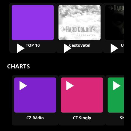
TOP 10
Cestovatel
U.F.O
CHARTS
CZ Rádio
CZ Singly
SK Rá