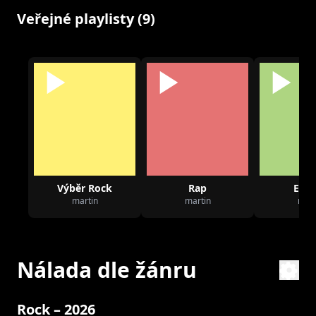
Veřejné playlisty (9)
Výběr Rock
Rap
Elec
martin
martin
mart
Nálada dle žánru
Rock – 2026