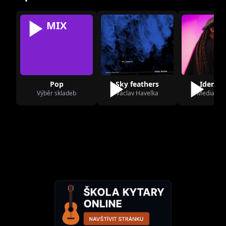
MIX
Pop
Sky feathers
Idem ďa
Výběr skladeb
Václav Havelka
Medial B