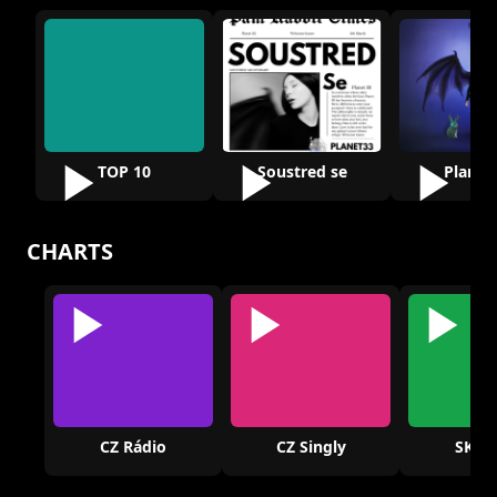
TOP 10
Soustred se
Planet
CHARTS
CZ Rádio
CZ Singly
SK Rá