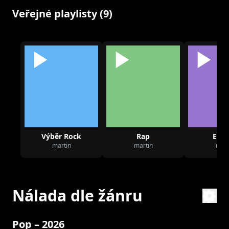
Veřejné playlisty (9)
Výběr Rock
Rap
Elec
martin
martin
mart
Nálada dle žánru
Pop – 2026