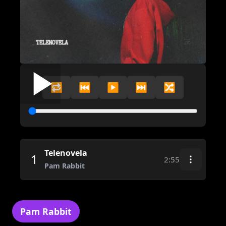
🔁
⏮️
▶️
⏭️
🔀
Telenovela
1
2:55
Pam Rabbit
Pam Rabbit