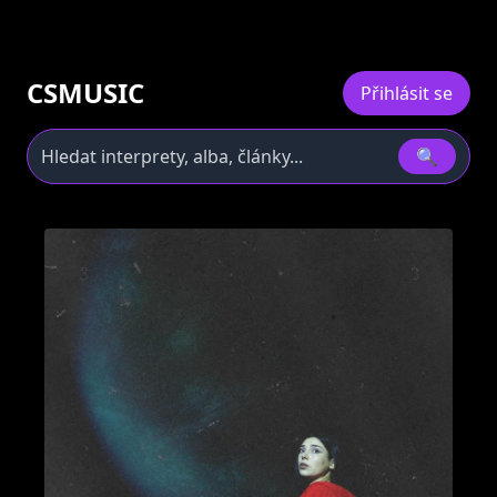
CSMUSIC
Přihlásit se
🔍