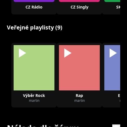
CZ Rádio
CZ Singly
SK Rá
Veřejné playlisty (9)
Výběr Rock
Rap
Elec
martin
martin
mart