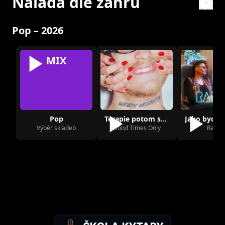
Nálada dle žánru
Pop – 2026
MIX
Pop
Terapie potom smích
Výběr skladeb
Good Times Only
Radůz