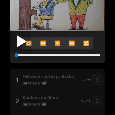
🔁
⏮️
▶️
⏭️
🔀
Televizní soutež prdlačka
1
7:09
Jaroslav Uhlíř
Konkurz do filmu
2
10:10
Jaroslav Uhlíř