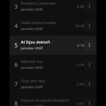
Protestní jedlovka
3
6:30
Jaroslav Uhlíř
Velká denní hudba
4
10:10
Jaroslav Uhlíř
Ať žijou doktoři
5
3:18
Jaroslav Uhlíř
Několik not
6
2:34
Jaroslav Uhlíř
Chyt mě rapl
7
2:05
Jaroslav Uhlíř
Hymna drogově žávislých
8
3:01