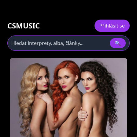
CSMUSIC
Přihlásit se
🔍