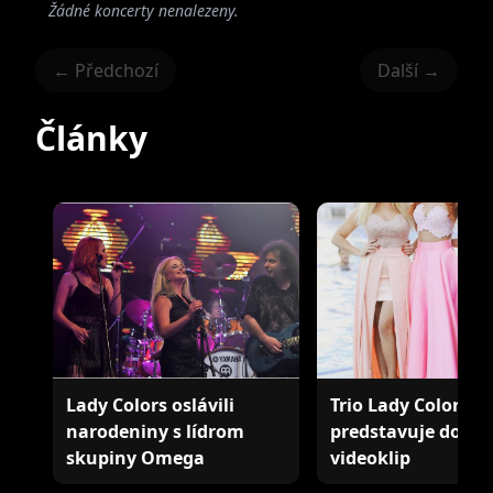
Žádné koncerty nenalezeny.
← Předchozí
Další →
Články
Lady Colors oslávili
Trio Lady Colors
narodeniny s lídrom
predstavuje dojím
skupiny Omega
videoklip