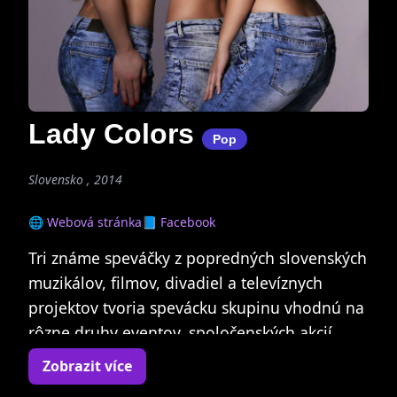
Lady Colors
Pop
Slovensko , 2014
🌐 Webová stránka
📘 Facebook
Tri známe speváčky z popredných slovenských
muzikálov, filmov, divadiel a televíznych
projektov tvoria spevácku skupinu vhodnú na
rôzne druhy eventov, spoločenských akcií,
galaprogramov, kultúrnych podujatí, plesov,
Zobrazit více
módnych prehliadok a slávností.