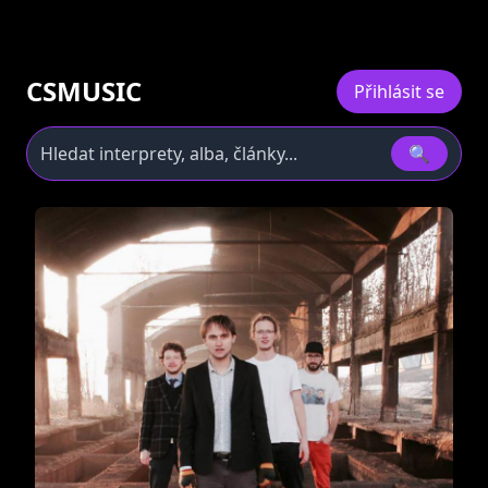
CSMUSIC
Přihlásit se
🔍