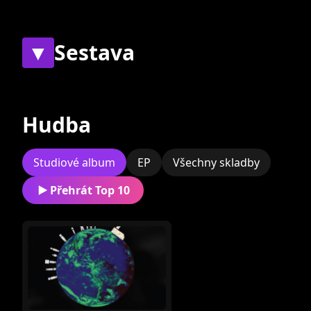
písničky o hezkých lidech a hezkých zvířátkách
beznadějně utopených v rýži. Vystoupení jsou
plná intimních vyznání v pozadí hutných
▼
Sestava
hudebních ploch, projekcí a laskavých
úsměvů.
Současní
Bývalí
Vznik na jaře 2013.
Hudba
Studiové album
EP
Všechny skladby
Přehrát Top 10
Jakub Rosák
Ambrosius
Poskočil