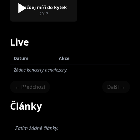
Každej míří do kytek
2017
Lukáš Kopřiva
Matouš Holada
Live
Datum
Akce
Žádné koncerty nenalezeny.
← Předchozí
Další →
Články
Zatím žádné články.