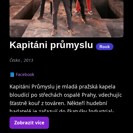
Kapitáni průmyslu
Rock
Česko , 2013
📘 Facebook
Kapitáni Průmyslu je mladá pražská kapela
bloudící po střechách ospalé Prahy, vdechujíc
šťastně kouř z továren. Někteří hudební
badatelé je zařazují do škatulky Industrial-
noise pop, popřípadě Art-Punk, oni sami se
Zobrazit více
však spokojí s konstatováním, že hrajou hezký