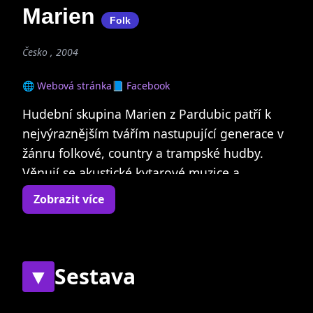
Marien
Folk
Česko , 2004
🌐 Webová stránka
📘 Facebook
Hudební skupina Marien z Pardubic patří k
nejvýraznějším tvářím nastupující generace v
žánru folkové, country a trampské hudby.
Věnují se akustické kytarové muzice a
vícehlasému zpívaní, hrají melodické písně
Zobrazit více
převážně z dílny Víti Troníčka. Přes
progresivnější vítr v plachtách skupina staví
na spíše na tradičních hodnotách FCT hudby a
tím zůstává přitažlivá i pro starší generace
▼
Sestava
posluchačů.