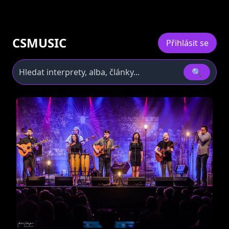
CSMUSIC
Přihlásit se
🔍