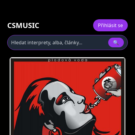
CSMUSIC
Přihlásit se
🔍