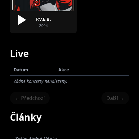
P.V.E.B.
2004
Live
Datum
Akce
Žádné koncerty nenalezeny.
← Předchozí
Další →
Články