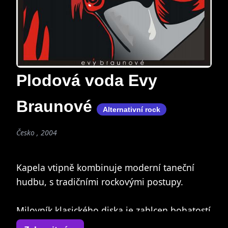
Plodová voda Evy
Braunové
Alternativní rock
Česko , 2004
Kapela vtipně kombinuje moderní taneční
hudbu, s tradičními rockovými postupy.
Milovník klasického diska je zahlcen bohatostí
motivů, střídaných ostrými kytarovými riffy, ze