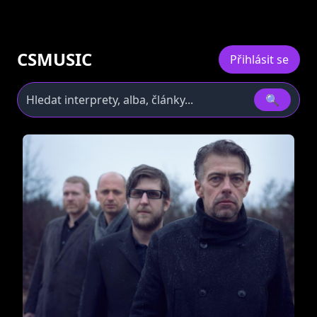
CSMUSIC
Přihlásit se
🔍