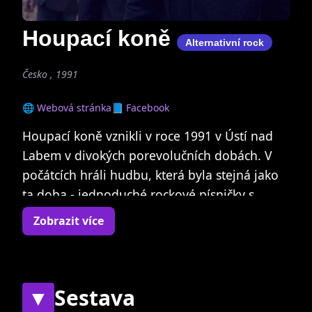
Houpací koně
Alternativní rock
Česko , 1991
🌐 Webová stránka
📘 Facebook
Houpací koně vznikli v roce 1991 v Ústí nad
Labem v divokých porevolučních dobách. V
počátcích hráli hudbu, která byla stejná jako
ta doba - jednoduché rockové písničky s
českými texty, boostrovanými kytarami a
Zobrazit více
šíleným baskytaristou. Všeho bylo hodně -
hluku, hořkosti, koncertů i ambicí. Během let
kapela odehrála stovky koncertů po celé
republice, na Slovensku, v Německu a
▼
Sestava
Holandsku, natočila čtyři studiová a jedno