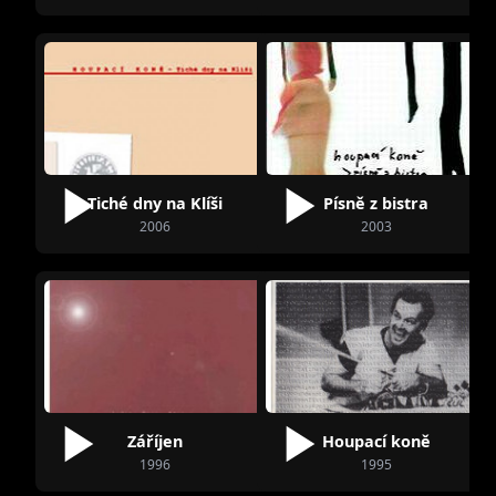
Tiché dny na Klíši
Písně z bistra
2006
2003
Záříjen
Houpací koně
1996
1995