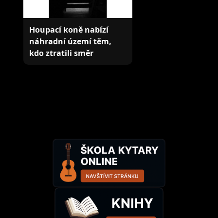
Houpací koně nabízí
náhradní území těm,
kdo ztratili směr