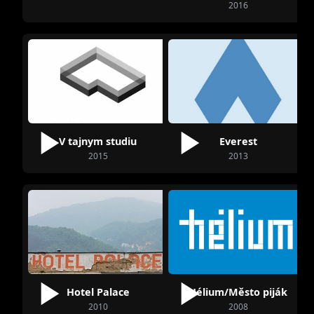
2016
Jiří Imlauf
V tajnym studiu
Everest
2015
2013
Hotel Palace
Hélium/Město piják
2010
2008