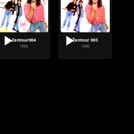
Zentour004
Žentour 003
1990
1990