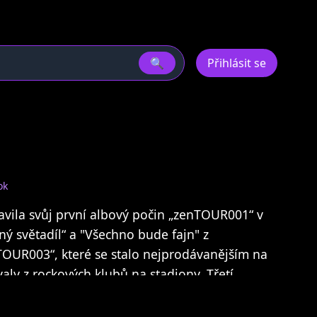
🔍
Přihlásit se
ok
vila svůj první albový počin „zenTOUR001“ v
ný světadíl“ a "Všechno bude fajn" z
TOUR003“, které se stalo nejprodávanějším na
aly z rockových klubů na stadiony. Třetí
egendární hit "Proklínám", ženTOUR obsadil
televizních hitparád.