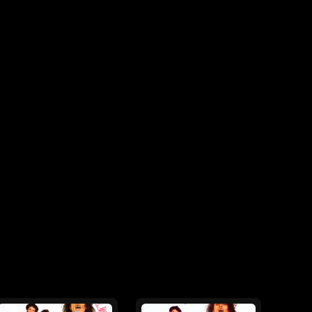
OUR007“ již avizoval singl „V příštím životě“,
taven videoklip ke skladbě „Dobře nám tak“.
zenTOUR007 je song Miluj mě jak naposled