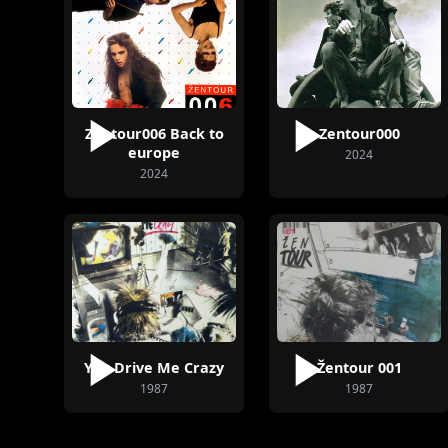
Janek Ledecký
Zentour006 Back to
Zentour000
europe
2024
2024
You Drive Me Crazy
Žentour 001
1987
1987