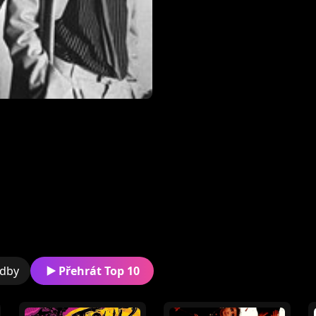
Vydání nového alba „ženT
fanouškům je nyní předs
Dalším singlem z alba 
adby
Přehrát Top 10