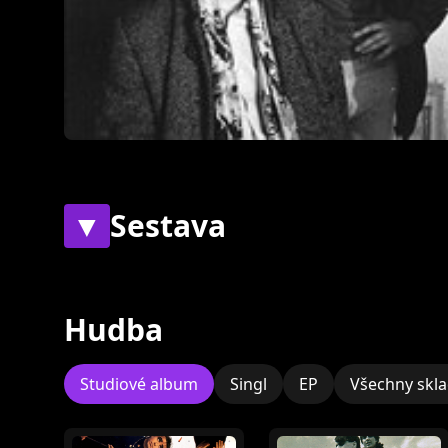
▼
Sestava
Současní
Bývalí
Hudba
Studiové album
Singl
EP
Všechny skl