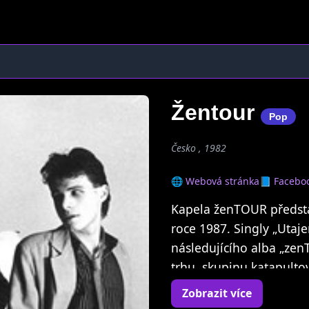
Žentour
Pop
Česko , 1982
🌐 Webová stránka
📘 Facebo
Kapela ženTOUR předsta
roce 1987. Singly „Utaje
následujícího alba „zen
trhu, skupinu katapultov
řadová deska stvořila l
Zobrazit více
první místa radiových a 