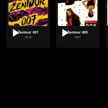
Žentour 007
Žentour 005
2014
1991