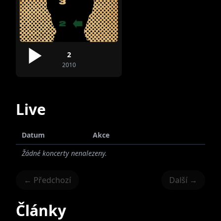
2
2010
Live
Datum
Akce
Žádné koncerty nenalezeny.
← Předchozí
Další →
Články