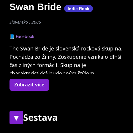
Swan Bride
Indie Rock
Slovensko , 2006
📘 Facebook
The Swan Bride je slovenská rocková skupina.
Pochádza zo Žiliny. Zoskupenie vznikalo dlhší
čas z iných formácií. Skupina je
charakteristická hudobným štýlom
príznačným pre dnešnú britskú scénu spolu s
Zobrazit více
kombinovaním rôznych prvkov ako je aj
hudba klasická, španielske rytmy a podobne.
Ovplyvnení boli viacerými muzikantmi a
žánrami: Bright Eyes, Tom Waits, Muse, punk,
▼
Sestava
new wave, hororové filmy.
(Zdroj: Wikipedia)