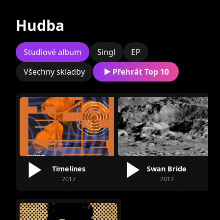
Současní
Bývalí
Hudba
Studiové album
Singl
EP
Všechny skladby
Přehrát Top 10
Michal Michálek
Rasťo Tupý
Timelines
Swan Bride
Matej Kačaljak
Matej Rafa
2017
2012