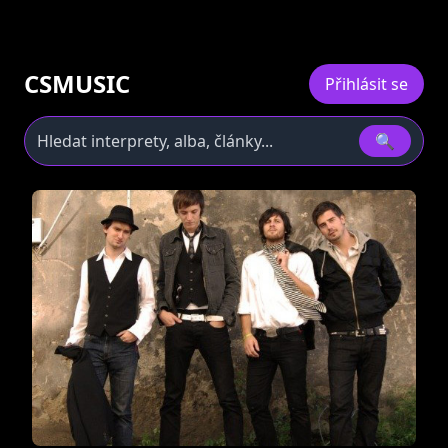
CSMUSIC
Přihlásit se
🔍