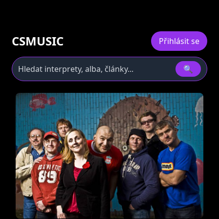
CSMUSIC
Přihlásit se
🔍