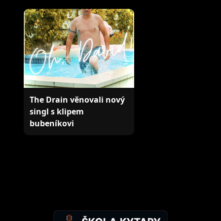
koncertování v ČR, Rakousku, Polsku a
Slovensku
The Drain věnovali nový
singl s klipem
bubeníkovi