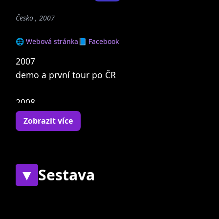
Česko , 2007
🌐 Webová stránka
📘 Facebook
2007
demo a první tour po ČR
2008
druhé demo a cca 40 koncertů v českých
Zobrazit více
klubech a na festivalech
druhé místo v hitparádě serveru i-legalne.cz
první místo v hitparádě Radia Music Oasis
tour s londýnskou kapelou The Foxes
▼
Sestava
2009
Současní
Bývalí
tour po ČR