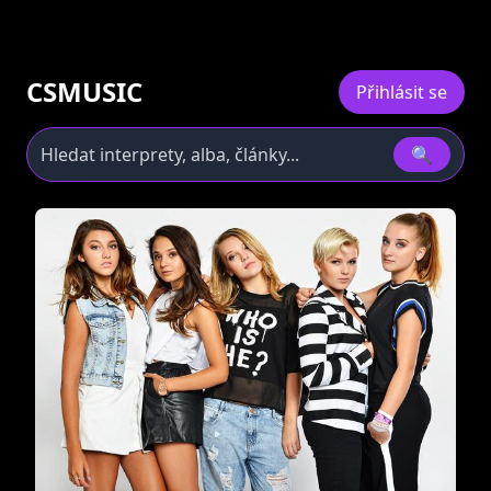
CSMUSIC
Přihlásit se
🔍