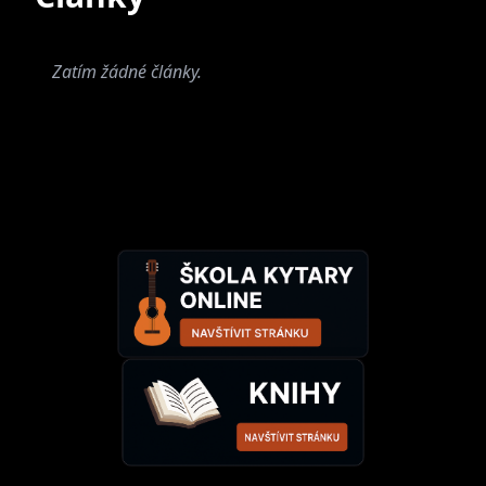
a Michaelu nahrazuje Veronika Spurná.
Zatím žádné články.
V roce 2015 odchází ze skupiny 5Angels
Václava Vošmiková. Václavu nahrazuje Natálie
Skotnická.