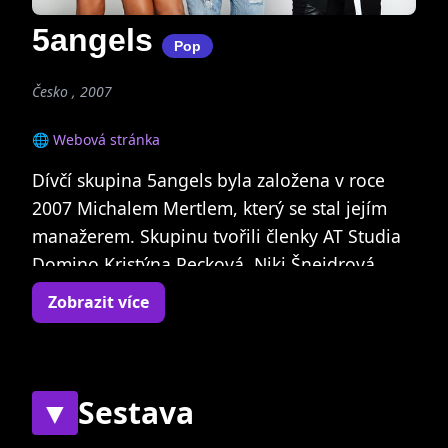
5angels
Pop
Česko , 2007
🌐 Webová stránka
Dívčí skupina 5angels byla založena v roce
2007 Michalem Mertlem, který se stal jejím
manažerem. Skupinu tvořili členky AT Studia
Domino Kristýna Pecková, Niki Šneidrová,
Týna Šlingrová, Nikola Mertlová a Tereza
Zobrazit více
Procházková. Terezka se na jaře 2008
rozhodla ze skupiny odejít a věnovat se disco
dance v ATS Domino.
▼
Sestava
Novou členkou skupiny se v červnu 2008 stala