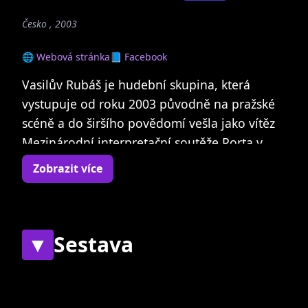
Česko , 2003
🌐 Webová stránka
📘 Facebook
Vasilův Rubáš je hudební skupina, která
vystupuje od roku 2003 původně na pražské
scéně a do širšího povědomí vešla jako vítěz
Mezinárodní interpretační soutěže Porta v
Ústí nad Labem v roce 2012. Přestože jde o
Zobrazit více
folkovou soutěž, kapela inklinuje k široké
škále stylů, např. reggae, ska, punk.
První polovinu dua tvoří Filip Vasilděda
▼
Sestava
Novák, který také vystupuje s kapelou Basta
Fidel a prošel řadou dalších (Banditos, Bůhví,
Současní
Bývalí
Parajazz). Je autorem převážné většiny písní a