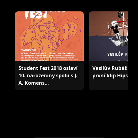
Student Fest 2018 oslaví
Vasilův Rubáš pok
10. narozeniny spolu s J.
první klip Hipster
A. Komens…