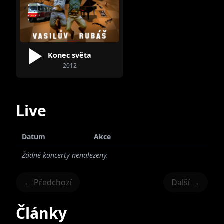
Konec světa
2012
Live
Datum
Akce
Žádné koncerty nenalezeny.
← Předchozí
Další →
Články