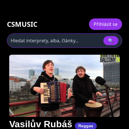
CSMUSIC
Přihlásit se
🔍
Vasilův Rubáš
Reggae