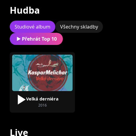
Hudba
Studiové album
Všechny skladby
Přehrát Top 10
Robert Rajs
Milan Urza
Velká derniéra
2016
Live