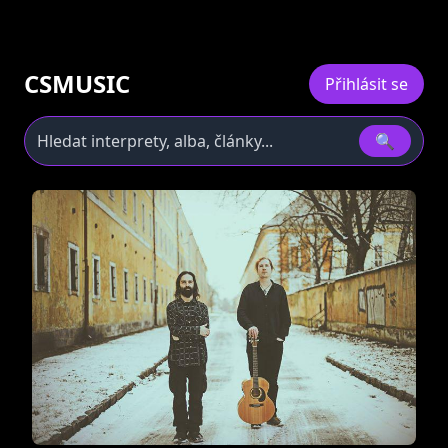
CSMUSIC
Přihlásit se
🔍