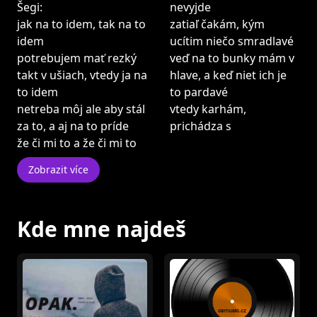
Šegi:
nevyjde
jak na to idem, tak na to
zatiaľ čakám, kým
idem
ucítim niečo smradlavé
potrebujem mať rezký
veď na to bunky mám v
takt v ušiach, vtedy ja na
hlave, a keď niet ich je
to idem
to pardavé
netreba môj ale aby stál
vtedy karhám,
za to, a aj na to príde
prichádza s
že či mi to a že či mi to
Zobrazit více
Kde mne najdeš