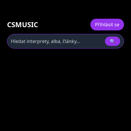
CSMUSIC
Přihlásit se
🔍