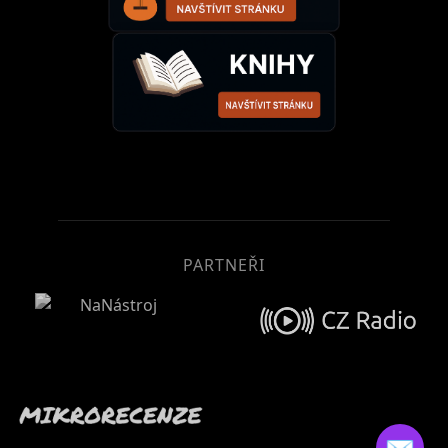
PARTNEŘI
✉️