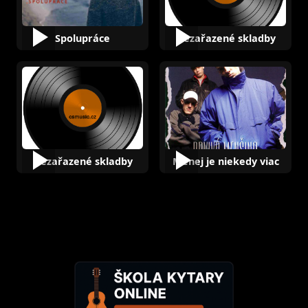
Spolupráce
Nezařazené skladby
Nezařazené skladby
Menej je niekedy viac