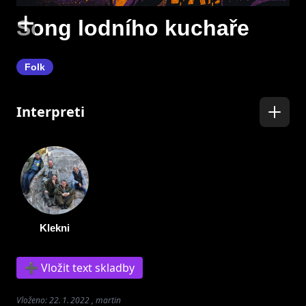
+
Song lodního kuchaře
Folk
Interpreti
Klekni
➕ Vložit text skladby
Vloženo: 22. 1. 2022 , martin