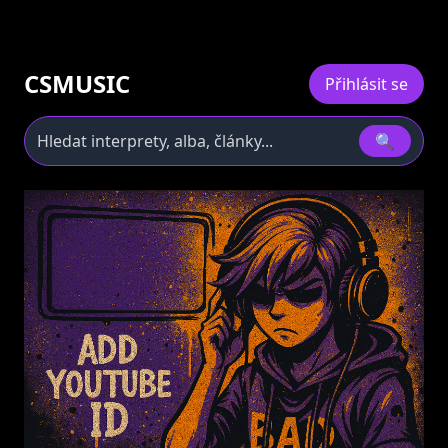
CSMUSIC
Přihlásit se
🔍