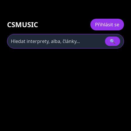
CSMUSIC
Přihlásit se
🔍