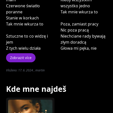
Czerwone światło
wszystko jedno
poranne
Tak mnie wkurza to
Stanie w korkach
Tak mnie wkurza to
Poza, zamiast pracy
Nic poza pracą
Sztuczne to co widzę i
Niechciane rady bywają
jem
złym doradcą
Z tych wielu działa
Głowa mi pęka, nie
Zobrazit více
Vloženo: 17. 6. 2024 , martin
Kde mne najdeš