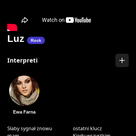
Luz
Rock
Interpreti
Ewa Farna
Słaby sygnał znowu
ostatni klucz
mam
Kiedy wszystkim