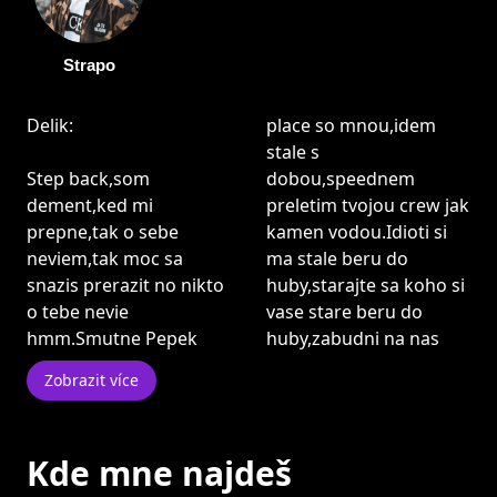
Strapo
Delik:
place so mnou,idem
stale s
Step back,som
dobou,speednem
dement,ked mi
preletim tvojou crew jak
prepne,tak o sebe
kamen vodou.Idioti si
neviem,tak moc sa
ma stale beru do
snazis prerazit no nikto
huby,starajte sa koho si
o tebe nevie
vase stare beru do
hmm.Smutne Pepek
huby,zabudni na nas
Zobrazit více
Kde mne najdeš