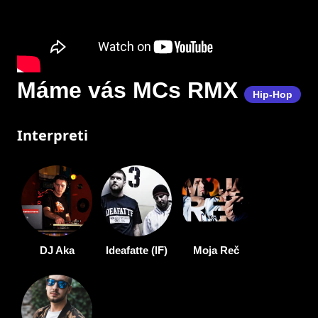
Máme vás MCs RMX
Hip-Hop
Interpreti
DJ Aka
Ideafatte (IF)
Moja Reč