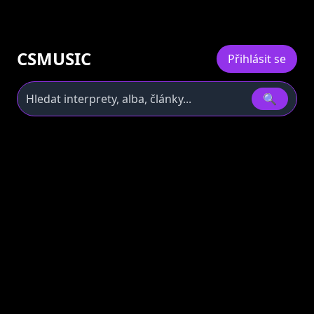
CSMUSIC
Přihlásit se
🔍