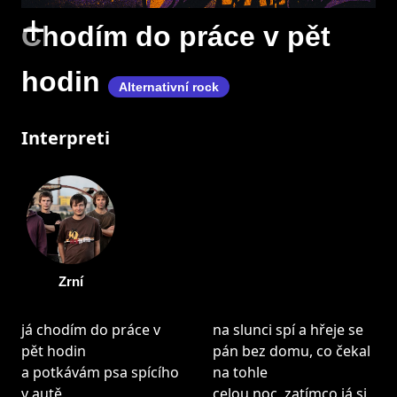
+
Chodím do práce v pět
hodin
Alternativní rock
Interpreti
Zrní
já chodím do práce v
na slunci spí a hřeje se
pět hodin
pán bez domu, co čekal
a potkávám psa spícího
na tohle
v autě
celou noc, zatímco já si