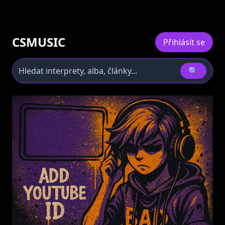
CSMUSIC
Přihlásit se
🔍