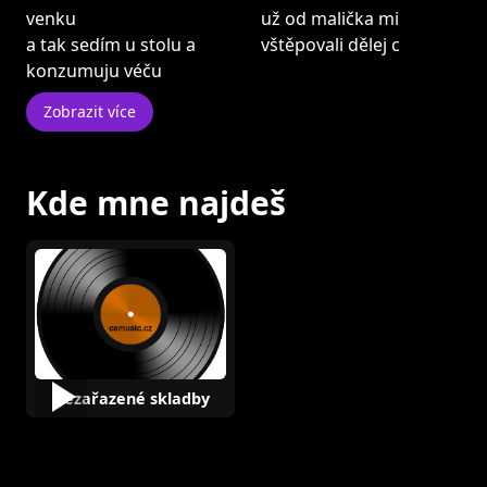
venku
už od malička mi
a tak sedím u stolu a
vštěpovali dělej c
konzumuju véču
Zobrazit více
Kde mne najdeš
Nezařazené skladby