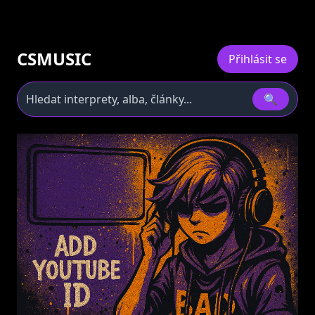
CSMUSIC
Přihlásit se
🔍