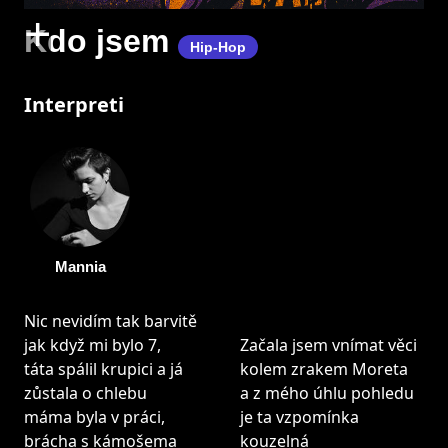
+
Kdo jsem
Hip-Hop
Interpreti
Mannia
Nic nevidím tak barvitě
jak když mi bylo 7,
Začala jsem vnímat věci
táta spálil krupici a já
kolem zrakem Moreta
zůstala o chlebu
a z mého úhlu pohledu
máma byla v práci,
je ta vzpomínka
brácha s kámošema
kouzelná