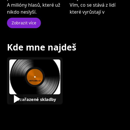
A milióny hlasů, které už
Vím, co se stává z lidí
nikdo neslyší.
které vyrůstají v
Zobrazit více
Kde mne najdeš
Nezařazené skladby