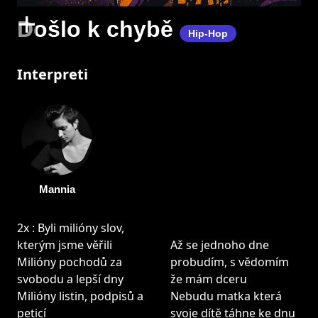
+
Došlo k chybě
Hip-Hop
Interpreti
Mannia
2x : Byli milióny slov,
kterým jsme věřili
Až se jednoho dne
Milióny pochodů za
probudím, s vědomím
svobodu a lepší dny
že mám dceru
Milióny listin, podpisů a
Nebudu matka která
peticí
svoje dítě táhne ke dnu