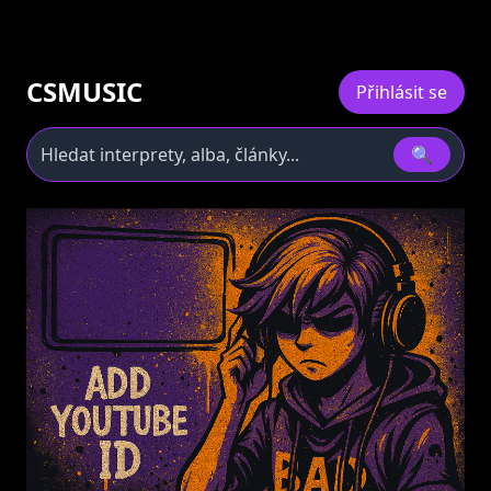
CSMUSIC
Přihlásit se
🔍