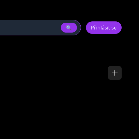
🔍
Přihlásit se