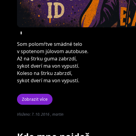
+
Som polomŕtve smädné telo
v spotenom júlovom autobuse.
Až na štrku guma zabrzdí,
sykot dverí ma von vypustí.
Koleso na štrku zabrzdí,
sykot dverí ma von vypustí.
Zobrazit více
Vloženo: 7. 10. 2016 , martin