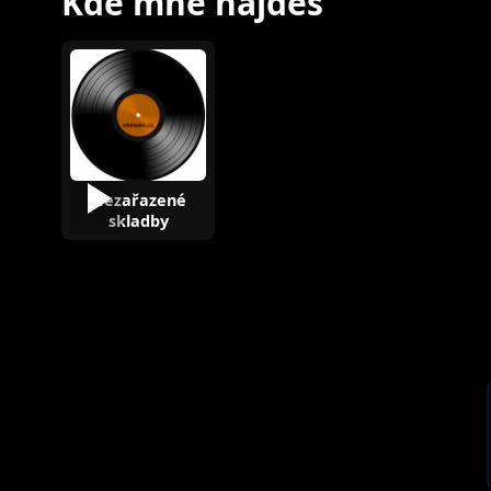
Kde mne najdeš
Nezařazené
skladby