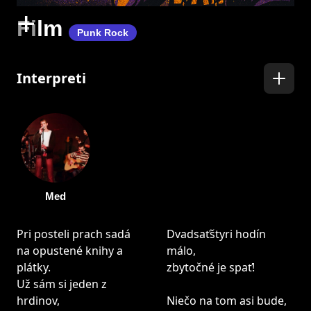
+
Film
Punk Rock
Interpreti
Med
Pri posteli prach sadá
Dvadsaťštyri hodín
na opustené knihy a
málo,
plátky.
zbytočné je spať!
Už sám si jeden z
hrdinov,
Niečo na tom asi bude,