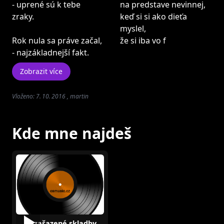
- uprené sú k tebe
na predstave nevinnej,
zraky.
keď si si ako dieťa
myslel,
Rok nula sa práve začal,
že si iba vo f
- najzákladnejší fakt.
Zobrazit více
Vloženo: 7. 10. 2016 , martin
Kde mne najdeš
Nezařazené skladby