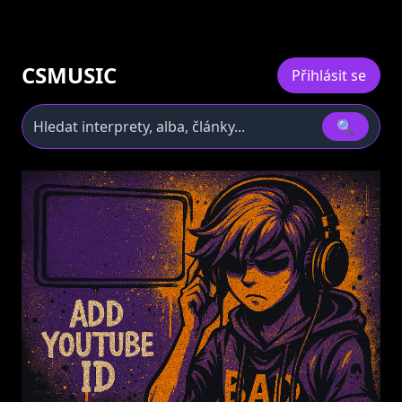
CSMUSIC
Přihlásit se
🔍