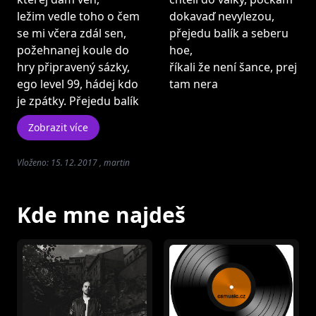
ležim vedle toho o čem
dokavaď nevylezou,
se mi včera zdál sen,
přejedu balík a seberu
požehnanej koule do
hoe,
hry připravený sázky,
říkali že není šance, prej
ego level 99, hádej kdo
tam nera
je zpátky. Přejedu balík
Zobrazit více
Vloženo: 15. 12. 2017 , martin
Kde mne najdeš