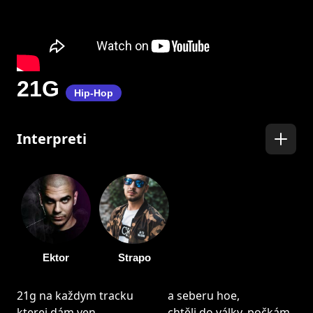
21G
Hip-Hop
Interpreti
Ektor
Strapo
21g na každym tracku
a seberu hoe,
kterej dám ven,
chtěli do války, počkám