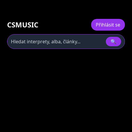
CSMUSIC
Přihlásit se
🔍