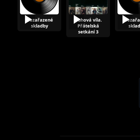
Nezařazené
Duhová víla.
Nezařa
skladby
Přátelská
skla
setkání 3