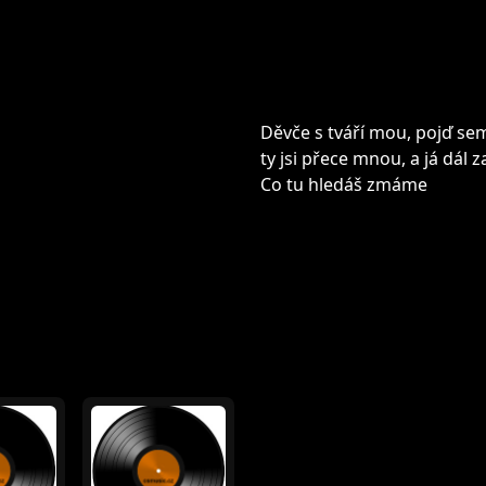
Děvče s tváří mou, pojď sem 
ty jsi přece mnou, a já dál
Co tu hledáš zmáme