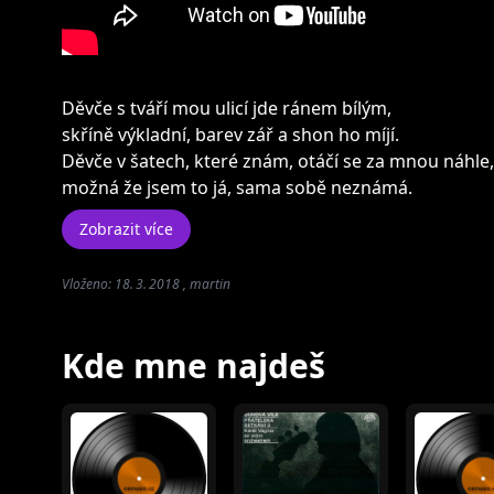
Děvče s tváří mou ulicí jde ránem bílým,
skříně výkladní, barev zář a shon ho míjí.
Děvče v šatech, které znám, otáčí se za mnou náhle,
možná že jsem to já, sama sobě neznámá.
Zobrazit více
Vloženo: 18. 3. 2018 , martin
Kde mne najdeš