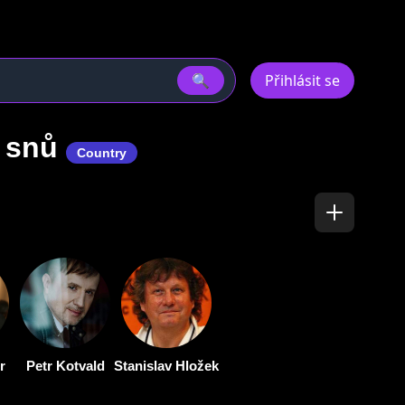
🔍
Přihlásit se
v snů
Country
r
Petr Kotvald
Stanislav Hložek