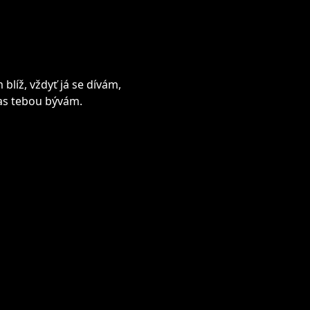
blíž, vždyť já se dívám,
 zas tebou bývám.