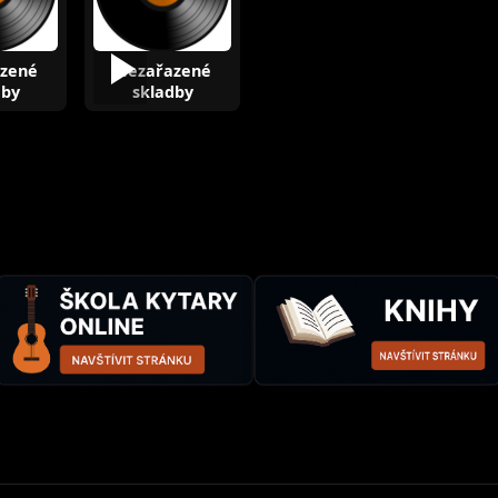
zené
Nezařazené
dby
skladby